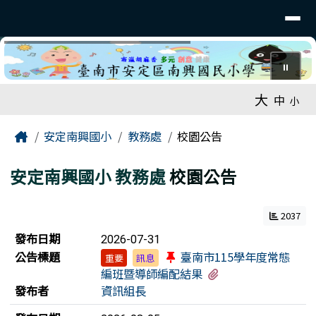
臺南市安定南興國小
導覽列
跳至主內容區
⏸
工具列
大
中
小
頁尾區域
主內容區域
Home
安定南興國小
教務處
校園公告
安定南興國小
教務處
校園公告
2037
新聞列表
發布日期
2026-07-31
公告標題
臺南市115學年度常態
重要
訊息
有1個附檔
編班暨導師編配結果
發布者
資訊組長