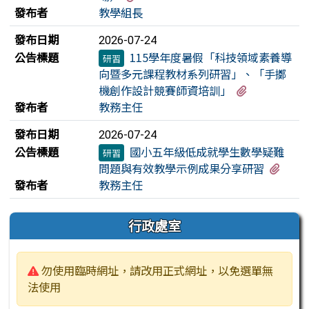
發布者
教學組長
發布日期
2026-07-24
公告標題
115學年度暑假「科技領域素養導
研習
向暨多元課程教材系列研習」、「手擲
有1個附檔
機創作設計競賽師資培訓」
發布者
教務主任
發布日期
2026-07-24
公告標題
國小五年級低成就學生數學疑難
研習
有1
問題與有效教學示例成果分享研習
發布者
教務主任
左邊區域內容
行政處室
警告:
勿使用臨時網址，請改用正式網址，以免選單無
法使用