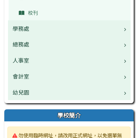
校刊
學務處
總務處
業務職掌
校園公告
人事室
業務職掌
常用連結
校園公告
會計室
業務職掌
活動相簿
常用連結
校園公告
幼兒園
校園公告
榮譽榜
活動相簿
常用連結
常用連結
校園公告
學校簡介
行事曆
榮譽榜
公開資訊
公開資訊
業務職掌
警告:
勿使用臨時網址，請改用正式網址，以免選單無
檔案下載
行事曆
檔案下載
檔案下載