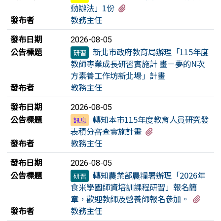
有3個附檔
動辦法」1份
發布者
教務主任
發布日期
2026-08-05
公告標題
新北市政府教育局辦理「115年度
研習
教師專業成長研習實施計 畫－夢的N次
方素養工作坊新北場」計畫
發布者
教務主任
發布日期
2026-08-05
公告標題
轉知本市115年度教育人員研究發
訊息
有2個附檔
表積分審查實施計畫
發布者
教務主任
發布日期
2026-08-05
公告標題
轉知農業部農糧署辦理「2026年
研習
食米學園師資培訓課程研習」報名簡
有1
章，歡迎教師及營養師報名參加。
發布者
教務主任