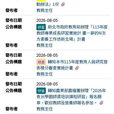
有3個附檔
動辦法」1份
發布者
教務主任
發布日期
2026-08-05
公告標題
新北市政府教育局辦理「115年度
研習
教師專業成長研習實施計 畫－夢的N次
方素養工作坊新北場」計畫
發布者
教務主任
發布日期
2026-08-05
公告標題
轉知本市115年度教育人員研究發
訊息
有2個附檔
表積分審查實施計畫
發布者
教務主任
發布日期
2026-08-05
公告標題
轉知農業部農糧署辦理「2026年
研習
食米學園師資培訓課程研習」報名簡
有1
章，歡迎教師及營養師報名參加。
發布者
教務主任