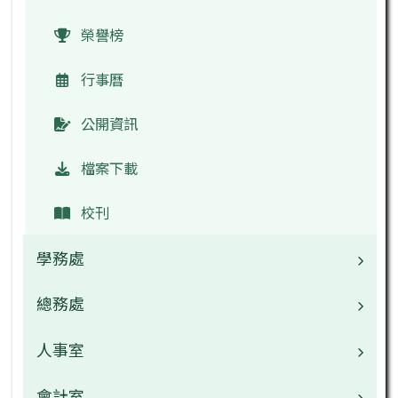
榮譽榜
行事曆
公開資訊
檔案下載
校刊
學務處
總務處
業務職掌
校園公告
人事室
業務職掌
常用連結
校園公告
會計室
業務職掌