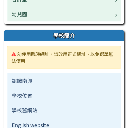
活動相簿
常用連結
校園公告
幼兒園
校園公告
榮譽榜
活動相簿
常用連結
常用連結
校園公告
學校簡介
行事曆
榮譽榜
公開資訊
公開資訊
業務職掌
警告:
勿使用臨時網址，請改用正式網址，以免選單無
檔案下載
行事曆
檔案下載
檔案下載
活動相簿
法使用
常用連結
認識南興
檔案下載
學校位置
學校舊網站
English website