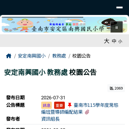
臺南市安定南興國小
導覽列
跳至主內容區
⏸
工具列
大
中
小
頁尾區域
主內容區域
Home
安定南興國小
教務處
校園公告
安定南興國小
教務處
校園公告
2069
新聞列表
發布日期
2026-07-31
公告標題
臺南市115學年度常態
訊息
重要
有1個附檔
編班暨導師編配結果
發布者
資訊組長