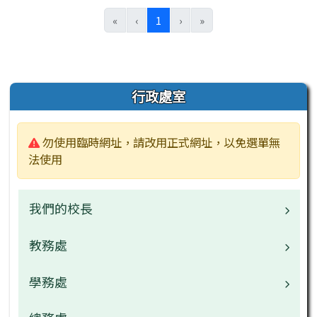
(目前頁次)
«
‹
1
›
»
左邊區域內容
行政處室
警告:
勿使用臨時網址，請改用正式網址，以免選單無
法使用
我們的校長
教務處
校長
檔案下載
學務處
業務職掌
校園公告