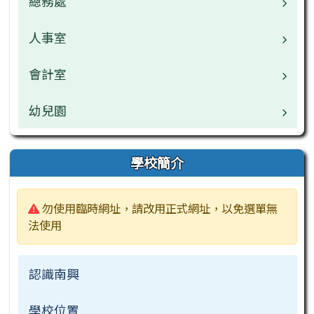
總務處
業務職掌
常用連結
校園公告
人事室
業務職掌
榮譽榜
常用連結
校園公告
會計室
業務職掌
行事曆
活動相簿
常用連結
校園公告
幼兒園
校園公告
公開資訊
榮譽榜
活動相簿
常用連結
常用連結
校園公告
學校簡介
檔案下載
行事曆
榮譽榜
公開資訊
公開資訊
業務職掌
警告:
勿使用臨時網址，請改用正式網址，以免選單無
校刊
檔案下載
行事曆
檔案下載
檔案下載
活動相簿
法使用
常用連結
認識南興
檔案下載
學校位置