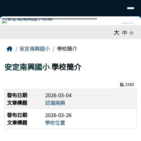
臺南市安定南興國小
導覽列
跳至主內容區
工具列
⏸
大
中
小
頁尾區域
主內容區域
Home
安定南興國小
學校簡介
安定南興國小
學校簡介
1583
發布日期
2026-03-04
文章標題
認識南興
發布日期
2026-03-26
文章標題
學校位置