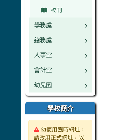
校刊
學務處
總務處
業務職掌
人事室
校園公告
業務職掌
會計室
常用連結
校園公告
業務職掌
幼兒園
活動相簿
常用連結
校園公告
校園公告
校園公告
榮譽榜
活動相簿
常用連結
常用連結
學校簡介
業務職掌
行事曆
榮譽榜
公開資訊
公開資訊
警告:
勿使用臨時網址，
活動相簿
檔案下載
行事曆
檔案下載
檔案下載
請改用正式網址，以