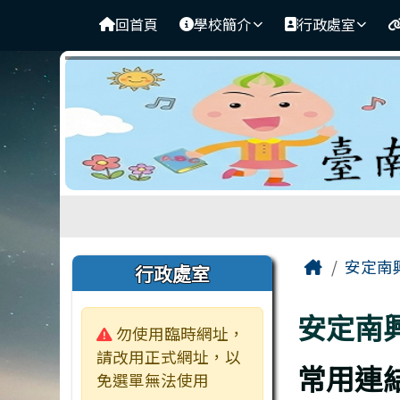
臺南市安定南興國小
導覽列
跳至主內容區
回首頁
學校簡介
行政處室
工具列
頁尾區域
主內容
左邊區域內容
Home
安定南
行政處室
安定南
警告:
勿使用臨時網址，
請改用正式網址，以
常用連
免選單無法使用