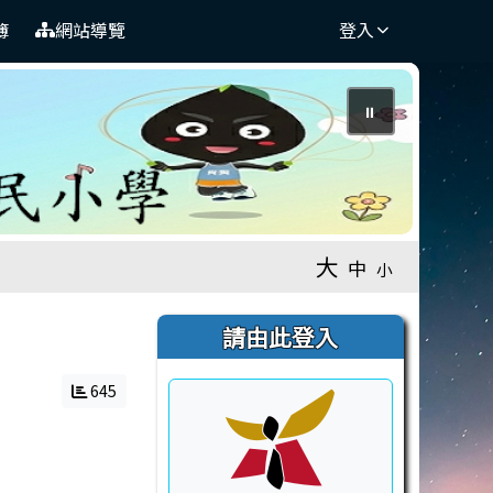
簿
網站導覽
登入
⏸
大
中
小
右邊區域內容
請由此登入
645