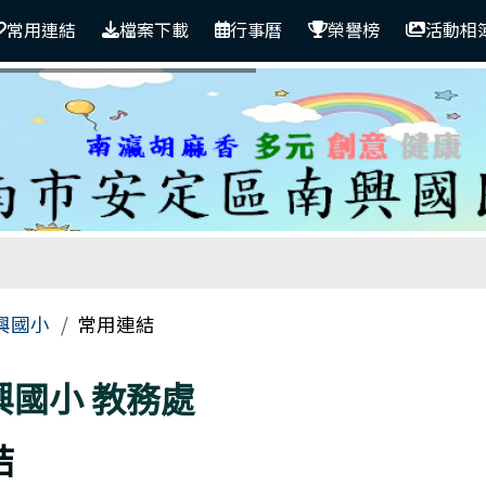
常用連結
檔案下載
行事曆
榮譽榜
活動相
區域
興國小
常用連結
興國小
教務處
結