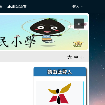
簿
網站導覽
登入
⏸
大
中
小
右邊區域內容
請由此登入