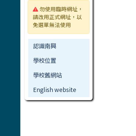
警告:
勿使用臨時網址，
活動相簿
校刊
檔案下載
行事曆
檔案下載
檔案下載
請改用正式網址，以
常用連結
免選單無法使用
檔案下載
認識南興
學校位置
學校舊網站
English website