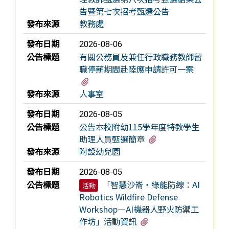
告暨第七次招考甄選公告
發布來源
教務處
發布日期
2026-08-06
公告標題
有關公務員及兼任行政職務教師留
職停薪期間赴陸應申請許可一案
有1個附檔
發布來源
人事室
發布日期
2026-08-05
公告標題
公告本校附幼115學年度特教學生
有1個附檔
助理人員甄選簡章
發布來源
附設幼兒園
發布日期
2026-08-05
公告標題
「智慧沙崙・綠能防線：AI
活動
Robotics Wildfire Defense
Workshop—AI機器人野火防禦工
有1個附檔
作坊」活動資訊