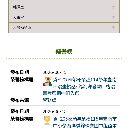
輔導室
人事室
附設幼兒園
榮譽榜
榮譽榜列表
發布日期
2026-06-15
榮譽榜標題
賀~107林郁珊榮獲114學年臺南
市漫畫慢話~為海洋發聲四格漫
畫徵選國中組入選
發布來源
學務處
發布日期
2026-06-15
榮譽榜標題
賀~205陳願昇榮獲115年臺南市
中小學西洋棋錦標賽國中組亞軍