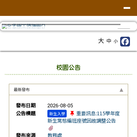
台南市忠孝國中
導覽列
跳至主內容區
⏸
工具列
大
中
小
頁尾區域
上中區域內容
校園公告
最新發布
新聞列表
發布日期
2026-08-05
公告標題
重要訊息:115學年度
新生入學
新生常態編班座號因故調整公告
有4個附檔
發布來源
教務處