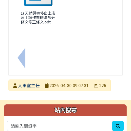
1) 天然災害停止上班
及上課作業辦法部分
條文修正條文.odt
上一筆：115年地方公職人員選舉中央選舉委員會已
發布者
人事室主任
226
2026-04-30 09:07:31
發布日期
瀏覽次數
左邊區域內容
站內搜尋
sear