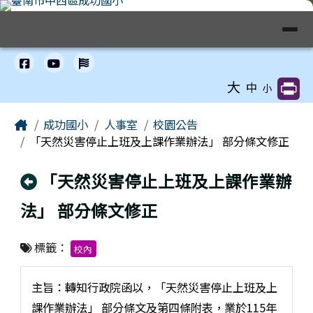
臺南市中西區成功國小全球資訊網
跳至主內容區
導覽列
工具列
大
中
小
頁尾區域
主內容區域
Home
成功國小
人事室
校園公告
「天然災害停止上班及上課作業辦法」 部分條文修正
回上頁
「天然災害停止上班及上課作業辦
法」 部分條文修正
標籤：
校內
主旨：轉知行政院函以，「天然災害停止上班及上
課作業辦法」 部分條文及第四條附表，業於115年