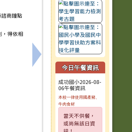
時諮商鐘點
則，得依相
業Q&A」
下一筆：115年地方公職人員選舉中央
今日午餐資訊
成功國小2026-08-
06午餐資訊
本校一律使用國產豬、
牛肉食材
當天不供餐，
或尚無該日資
訊！