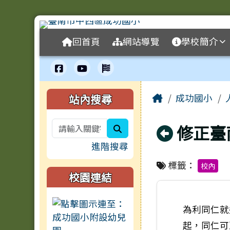
臺南市中西區成功國小全
跳至主內容區
導覽列
回首頁
網站導覽
學校簡介
工具列
頁尾區域
主內容區
左邊區域內容
Home
站內搜尋
成功國小
回上頁
修正臺
search
進階搜尋
標籤：
校內
校園連結
為利同仁就
起，同仁可