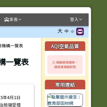
家長
登入
大
中
小
右邊區域內容
商機構一覽表
AQI空氣品質
構一覽表
⚠️ 網路連線錯誤，
請檢查網路狀態
常用連結
5年4月1日
，由局端受理