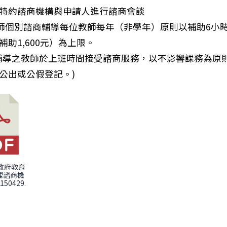
特約諮商機構與申請人進行諮商會談
教師個別諮商輔導每位教師每年（非學年）原則以補助6小
補助1,600元）為上限。
輔導之教師於上班時間接受諮商服務，以不影響課務為原
公出或公假登記。)
行政院人事行政總處修正之「天然災害停止上班及上 課作
市政府教育
理諮商機
50429.