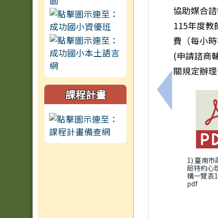
協助媒合諮
115年度
費（每小時
(申請諮商
關規定辦理
課程計畫
上一筆：檢送
1) 臺南
局特約心
構一覽表11
pdf