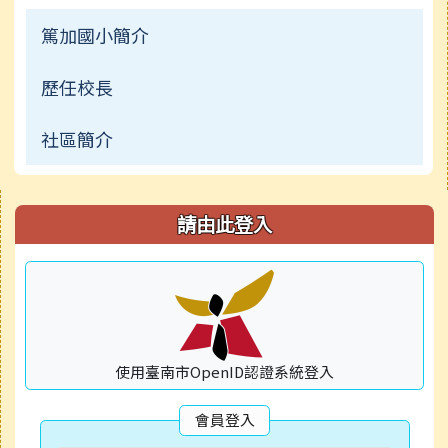
檔案下載
榮譽榜
篤加國小簡介
檔案下載
校園影音
歷任校長
常用網頁
公開資訊
社區簡介
常用連結
檔案下載
右邊區域內容
請由此登入
行事曆
使用臺南市OpenID認證系統登入
會員登入