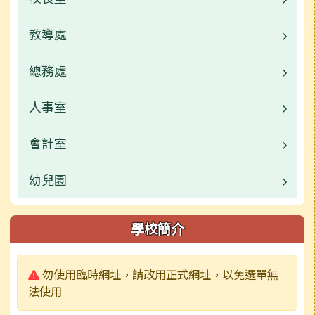
教導處
校長介紹
業務職掌
總務處
業務職掌
校園公告
人事室
業務職掌
常用連結
校園公告
會計室
業務職掌
活動相簿
常用連結
校園公告
幼兒園
業務職掌
榮譽榜
活動相簿
常用連結
校園公告
校園公告
學校簡介
行事曆
校園影音
檔案下載
常用連結
業務職掌
警告:
勿使用臨時網址，請改用正式網址，以免選單無
校園影音
公開資訊
檔案下載
活動相簿
法使用
公開資訊