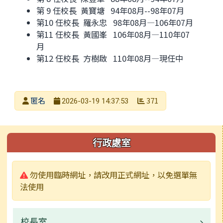
第 9 任校長 黃寶塘 94年08月--98年07月
第10 任校長 羅永忠 98年08月—106年07月
第11 任校長 黃國峯 106年08月—110年07
月
第12 任校長 方樹啟 110年08月—現任中
發布者
匿名
371
2026-03-19 14:37:53
發布日期
瀏覽次數
左邊區域內容
行政處室
警告:
勿使用臨時網址，請改用正式網址，以免選單無
法使用
校長室