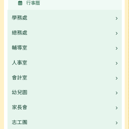
行事曆
學務處
總務處
業務職掌
校園公告
輔導室
業務職掌
常用連結
校園公告
人事室
業務職掌
活動相簿
常用連結
校園公告
會計室
業務職掌
榮譽榜
活動相簿
輔導室首頁
校園公告
幼兒園
業務職掌
行事曆
捐贈明細
活動相簿
常用連結
校園公告
家長會
業務職掌
行事曆
榮譽榜
校園公告
志工團
公開資訊