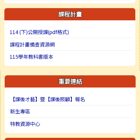
行事曆
常用連結
公開資訊
課程計畫
活動相簿
114 (下)公開授課(pdf格式)
榮譽榜
課程計畫備查資源網
115學年教科書版本
右邊區域內容
重要連結
【課後才藝】暨【課後照顧】報名
新生專區
特教資源中心