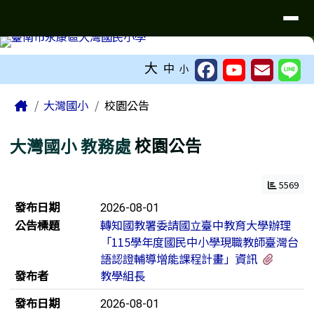
台南市大灣國小無障礙網站
導覽列
跳至主內容區
工具列
大
中
小
頁尾區域
主內容區域
Home
大灣國小
校園公告
大灣國小
教務處
校園公告
5569
新聞列表
發布日期
2026-08-01
公告標題
轉知國教署委請國立臺中教育大學辦理
「115學年度國民中小學現職教師臺灣台
有3個
語認證輔導增能課程計畫」資訊
發布者
教學組長
發布日期
2026-08-01