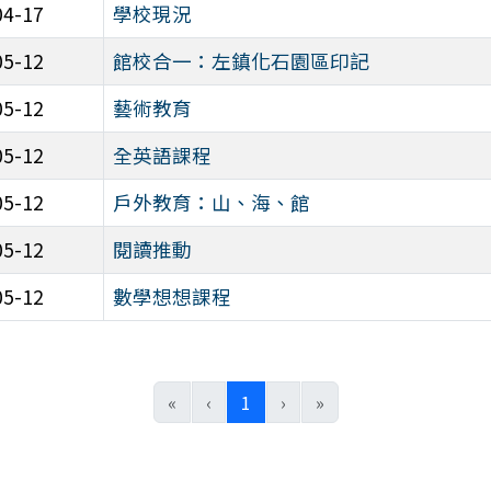
04-17
學校現況
05-12
館校合一：左鎮化石園區印記
05-12
藝術教育
05-12
全英語課程
05-12
戶外教育：山、海、館
05-12
閱讀推動
05-12
數學想想課程
(目前頁次)
«
‹
1
›
»