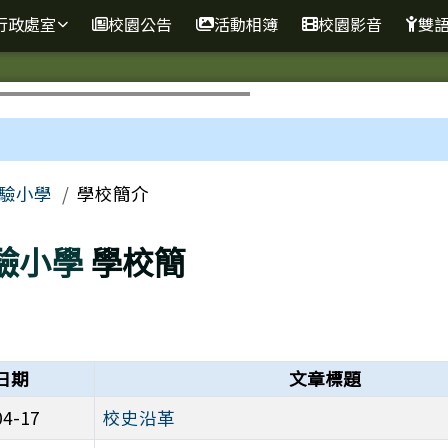
行政處室
校園公告
活動相簿
校園影音
雙
區域
驗小學
學校簡介
驗小學
學校簡
日期
文章標題
04-17
校史沿革