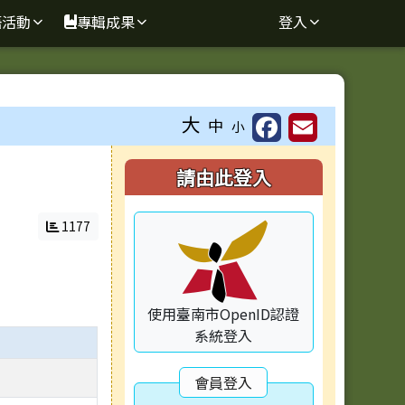
語活動
專輯成果
登入
⏸
大
中
小
右邊區域內容
請由此登入
1177
使用臺南市OpenID認證
系統登入
會員登入