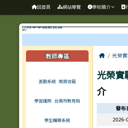
台南市光榮實驗小學
導覽列
跳至主內容區
回首頁
網站導覽
學校簡介
工具列
頁尾區域
主內容
左邊區域內容
Home
教師專區
光榮實
光榮實
差勤系統
南資信箱
介
學習護照
台南市教育局
發布
2026-
學生輔導系統