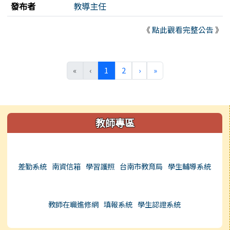
發布者
教導主任
《
點此觀看完整公告
》
(目前頁次)
下一頁
最後頁
«
‹
1
2
›
»
左邊區域內容
教師專區
差勤系統
南資信箱
學習護照
台南市教育局
學生輔導系統
教師在職進修網
填報系統
學生認證系統