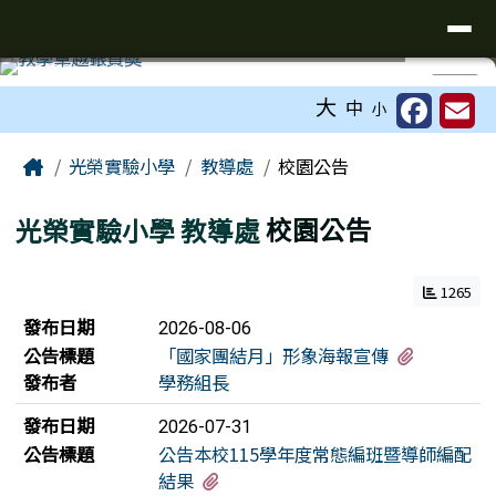
台南市光榮實驗小學
導覽列
跳至主內容區
工具列
⏸
大
中
小
頁尾區域
主內容區域
Home
光榮實驗小學
教導處
校園公告
光榮實驗小學
教導處
校園公告
1265
新聞列表
發布日期
2026-08-06
有3個附
公告標題
「國家團結月」形象海報宣傳
發布者
學務組長
發布日期
2026-07-31
公告標題
公告本校115學年度常態編班暨導師編配
有3個附檔
結果