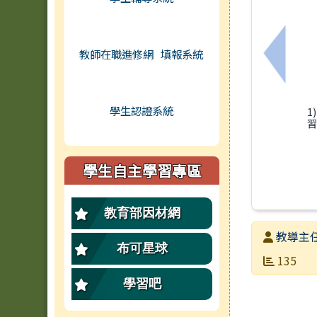
教師在職進修網
填報系統
上一筆
學生認證系統
1
習
學生自主學習專區
教育部因材網
發布者
教導主
布可星球
發布日期
瀏覽次數
135
學習吧