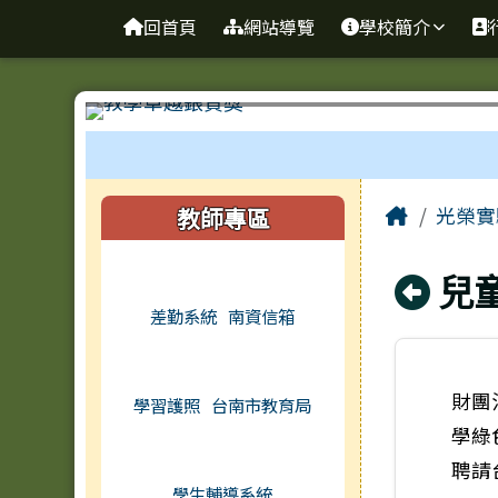
台南市光榮實驗小學
導覽列
跳至主內容區
回首頁
網站導覽
學校簡介
工具列
頁尾區域
主內容
左邊區域內容
Home
教師專區
光榮實
回
兒
差勤系統
南資信箱
財團
學習護照
台南市教育局
學綠
聘請
學生輔導系統