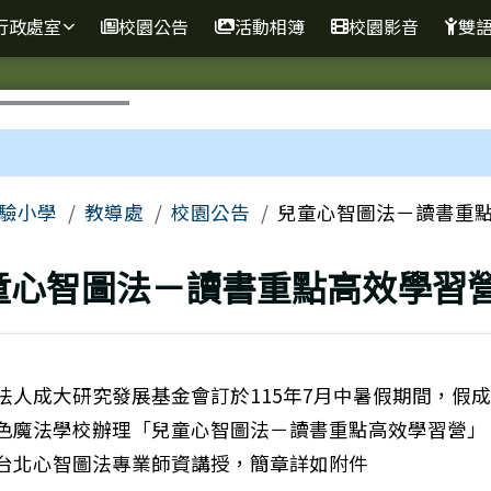
行政處室
校園公告
活動相簿
校園影音
雙
區域
驗小學
教導處
校園公告
兒童心智圖法－讀書重
上頁
童心智圖法－讀書重點高效學習
法人成大研究發展基金會訂於115年7月中暑假期間，假
色魔法學校辦理「兒童心智圖法－讀書重點高效學習營」
台北心智圖法專業師資講授，簡章詳如附件