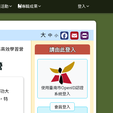
語活動
專輯成果
登入
⏸
大
中
小
右邊區域內容
點高效學習營
請由此登入
營
使用臺南市OpenID認證
成功大
系統登入
，特
會員登入