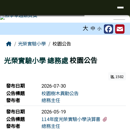
台南市光榮實驗小學
導覽列
跳至主內容區
工具列
⏸
大
中
小
頁尾區域
主內容區域
Home
光榮實驗小學
校園公告
光榮實驗小學
總務處
校園公告
1582
新聞列表
發布日期
2026-07-30
公告標題
校園樹木異動公告
發布者
總務主任
發布日期
2026-05-19
有1個附檔
公告標題
114年度光榮實驗小學決算書
發布者
總務主任