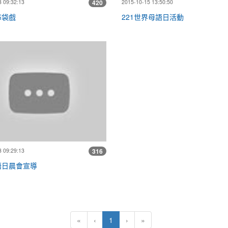
 09:32:13
420
2015-10-15 13:50:50
布袋戲
221世界母語日活動
時間進行母語教學及有獎徵答活動(1)
海佃母語日晨會宣導
 09:29:13
316
語日晨會宣導
(目前頁次)
«
‹
1
›
»