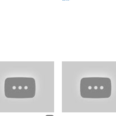
台灣的生活-戀戀木瓜絲影片欣賞與教學
王藝明布袋戲