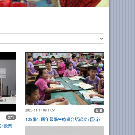
客家客家>
109學年410吳O丰演唱原民語歌謠<歡樂古謠>
109學年四年級
2020-11-17 09:17:51
615
371
109學年四年級學生唸讀台語課文<舊街>
謠<歡樂
不一樣的分享日