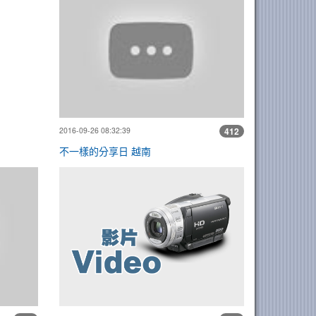
2016-09-26 08:32:39
412
不一樣的分享日 越南
221世界母語日活動
利用兒童朝會時