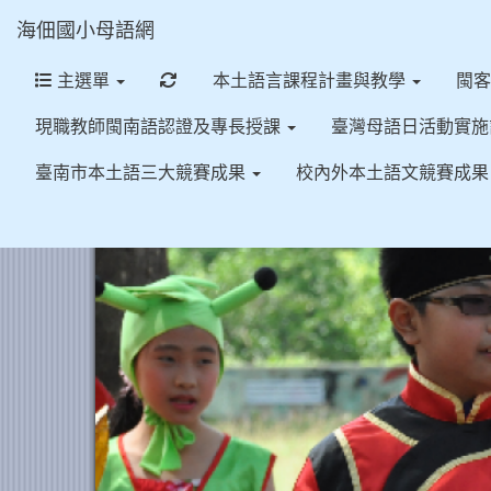
海佃國小母語網
重新取得佈景設定
主選單
本土語言課程計畫與教學
閩
現職教師閩南語認證及專長授課
臺灣母語日活動實
臺南市本土語三大競賽成果
校內外本土語文競賽成