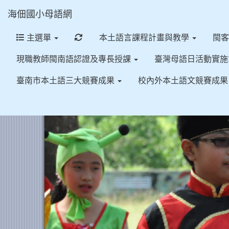
海佃國小母語網
重新取得佈景設定
主選單
本土語言課程計畫與教學
閩
現職教師閩南語認證及專長授課
臺灣母語日活動實
臺南市本土語三大競賽成果
校內外本土語文競賽成