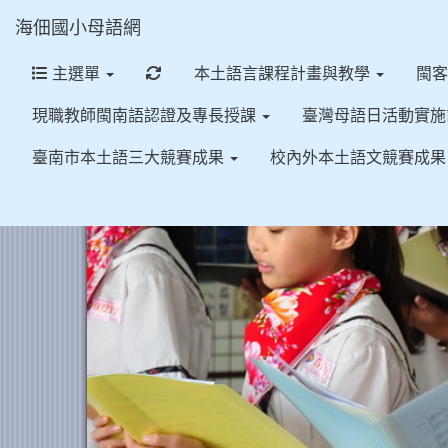
海佃國小母語網
重新取得佈景設定
主選單
本土語言課程計畫與教學
閩
現職教師閩南語認證及專長授課
臺灣母語日活動實
臺南市本土語三大競賽成果
校內外本土語文競賽成