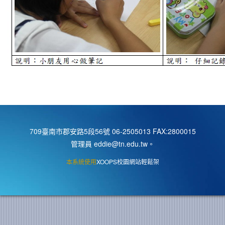
709臺南市郡安路5段56號 06-2505013 FAX:2800015
管理員 eddie@tn.edu.tw
。
本系統使用
XOOPS校園網站輕鬆架