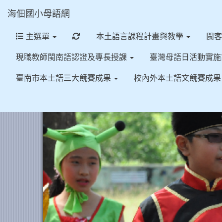
海佃國小母語網
重新取得佈景設定
主選單
本土語言課程計畫與教學
閩
現職教師閩南語認證及專長授課
臺灣母語日活動實
臺南市本土語三大競賽成果
校內外本土語文競賽成