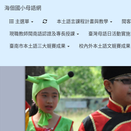
海佃國小母語網
重新取得佈景設定
主選單
本土語言課程計畫與教學
閩
現職教師閩南語認證及專長授課
臺灣母語日活動實
臺南市本土語三大競賽成果
校內外本土語文競賽成