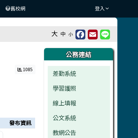
舊校網
登入
大
中
小
右邊區域內容
公務連結
1085
差勤系統
學習護照
線上填報
公文系統
發布資訊
教網公告