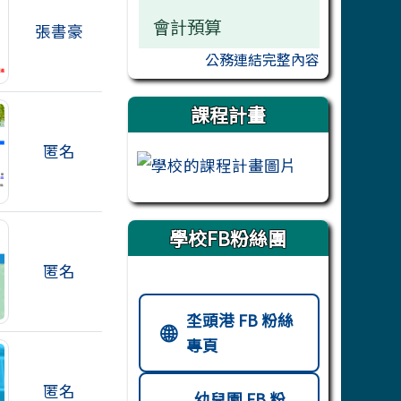
會計預算
張書豪
公務連結完整內容
課程計畫
匿名
學校FB粉絲團
匿名
校園社群媒體連結
坔頭港 FB 粉絲
🌐
專頁
匿名
幼兒園 FB 粉