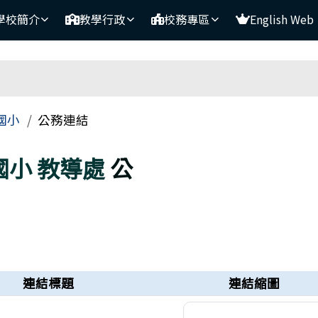
- 活力多元、適性揚才
學校簡介
教學行政
校務專區
English Web
區域
國小
公務連結
國小
教導處
公
連結標題
連結縮圖