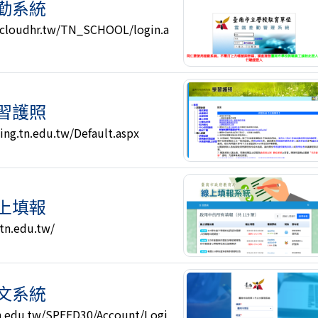
勤系統
n.cloudhr.tw/TN_SCHOOL/login.a
習護照
ning.tn.edu.tw/Default.aspx
上填報
.tn.edu.tw/
文系統
n.edu.tw/SPEED30/Account/Logi