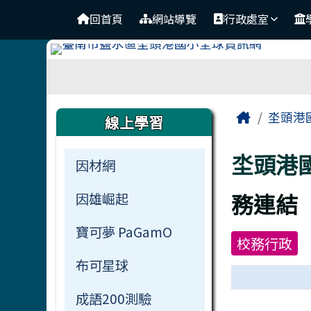
臺南市鹽水區坔頭港國小 
導覽列
跳至主內容區
回首頁
網站導覽
行政處室
工具列
頁尾區域
主內容
左邊區域內容
Home
坔頭港
線上學習
坔頭港
因材網
務連結
因雄崛起
寶可夢 PaGamO
校務行政
布可星球
成語200測驗
連結列表