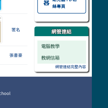
🧸
絲專頁
匿名
網管連結
電腦教學
張書豪
教網信箱
網管連結完整內容
chool