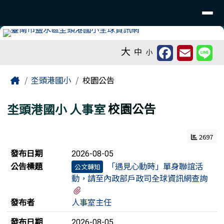
臺南市鹽水區坔頭港國小 - 活力多元
導覽列
跳至主內容區
工具列
大
中
小
頁尾區域
主內容區域
Home
坔頭港國小
校園公告
坔頭港國小
人事室
校園公告
2697
新聞列表
發布日期
2026-08-05
公告標題
「遇見心動時」單身聯誼活
公文轉知
動，請至內政部戶政司全球資訊網查詢
有2個附檔
發布者
人事室主任
發布日期
2026-08-05