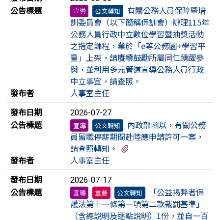
公告標題
有關公務人員保障暨培
宣導
公文轉知
訓委員會（以下簡稱保訓會）辦理115年
公務人員行政中立數位學習暨抽獎活動
之指定課程，業於「e等公務園+學習平
臺」上架，請賡續鼓勵所屬同仁踴躍參
與，並利用多元管道宣導公務人員行政
中立事宜，請查照。
發布者
人事室主任
發布日期
2026-07-27
公告標題
內政部函以，有關公務
宣導
公文轉知
員留職停薪期間赴陸應申請許可一案，
有1個附檔
請查照轉知。
發布者
人事室主任
發布日期
2026-07-17
公告標題
「公益揭弊者保
宣導
重要
公文轉知
護法第十一條第一項第二款裁罰基準」
（含總說明及逐點說明）1份，並自一百