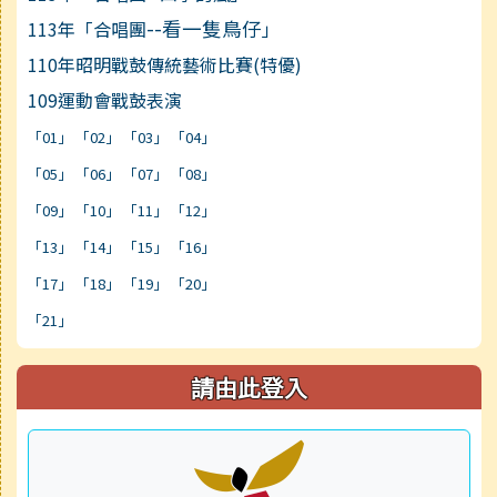
--看一隻鳥仔
113年「合唱團
」
110年昭明戰鼓傳統藝術比賽(特優)
109運動會戰鼓表演
link to https://youtu.be/ivIuY48AQU8
「01」
「02」
「03」
「04」
「05」
「06」
「07」
「08」
「09」
「10」
「11」
「12」
「13」
「14」
「15」
「16」
「17」
「18」
「19」
「20」
「21」
請由此登入