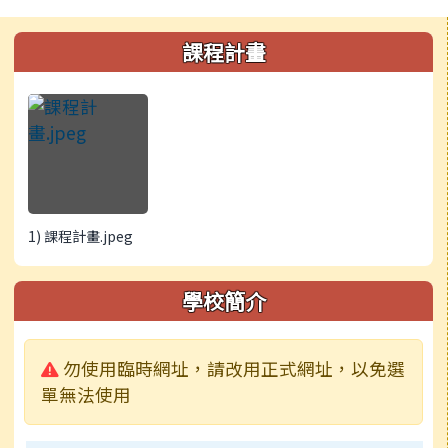
左邊區域內容
課程計畫
1) 課程計畫.jpeg
學校簡介
警告:
勿使用臨時網址，請改用正式網址，以免選
單無法使用