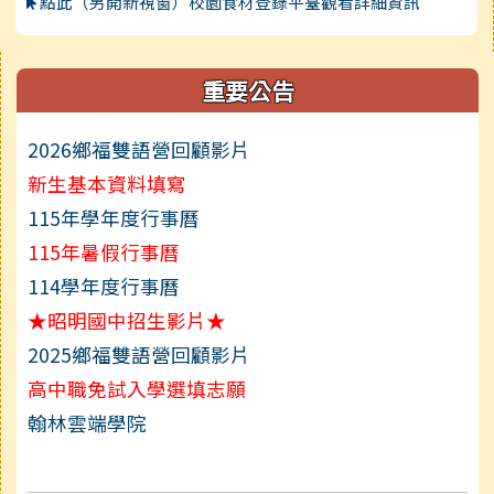
點此（另開新視窗）校園食材登錄平臺觀看詳細資訊
右邊區域內容
重要公告
2026鄉福雙語營回顧影片
新生基本資料填寫
115年學年度行事曆
115年暑假行事曆
114學年度行事曆
★昭明國中招生影片★
2025鄉福雙語營回顧影片
link to https://www.jmjh.tn.edu.tw/modules/tad
link to https://www.jmjh.tn.edu.tw/modules/tad
高中職免試入學選填志願
翰林雲端學院