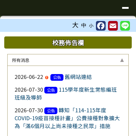
台南市昭明國中
導覽列
跳至主內容區
工具列
大
中
小
⏸
頁尾區域
上中區域內容
校務佈告欄
所有消息
2026-06-22
舊網站連結
公告
2026-07-30
115學年度新生常態編班
公告
班級及導師
2026-07-30
轉知「114-115年度
公告
COVID-19疫苗接種計畫」公費接種對象擴大
為「滿6個月以上尚未接種之民眾」措施