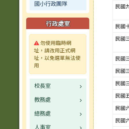
國小行政團隊
民國
行政處室
民國
民國
警告:
勿使用臨時網
址，請改用正式網
址，以免選單無法使
民國
用
民國
民國
校長室
民國
教務處
業務職掌
民國
總務處
業務職掌
民國
人事室
校園公告
業務職掌