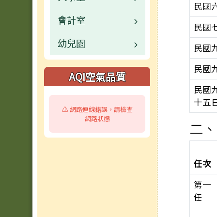
民國
會計室
活動相簿
校園公告
業務職掌
民國
幼兒園
榮譽榜
公開資訊
校園公告
業務職掌
民國
公開資訊
檔案下載
校園公告
業務職掌
民國
AQI空氣品質
檔案下載
校園公告
民國
十五
⚠️ 網路連線錯誤，請檢查
活動相簿
網路狀態
二、
任次
第一
任