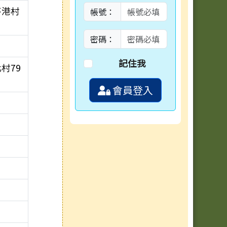
茅港村
帳號：
密碼：
記住我
村79
會員登入