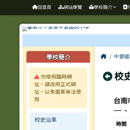
台南市下營區中營國民小
導覽列
跳至主內容區
回首頁
網站導覽
學校簡介
工具列
頁尾區域
主內容
左邊區域內容
Home
學校簡介
中營國
回
校
警告:
勿使用臨時網
址，請改用正式網
址，以免選單無法使
台南
用
一、
校史沿革
時間