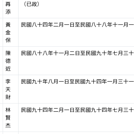
再
（已故）
添
黃
民國八十四年二月一日至民國八十八年十一月
金
保
陳
民國八十八年十一月二日至民國九十年七月三
德
近
李
民國九十年八月一日至民國九十四年一月三十
天
財
林
民國九十四年二月一日至民國九十四年七月三
賢
杰