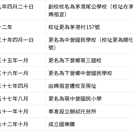
九年四月二十日
創校校名為茅港尾公學校（校址在
媽祖宮）
十二年
校址更為茅港村157號
三十年四月一日
更名為中營國民學校（校址更為開化
號）
三十五年一月
更名為下營鄉第三國校
三十六年一月
更名為下營鄉中營國民學校
三十七年四月
由媽祖宮遷校至現址
五十七年八月
更名為現中營國民小學
六十一年十月
奉准設立辦試托兒所
六十二年十月
成立國樂團