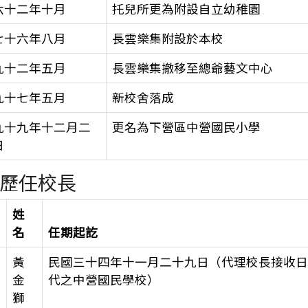
六十二年十月
托兒所更為附設自立幼稚園
七十六年八月
長雲樂集附設於本校
九十二年五月
長雲樂集撤移至總爺藝文中心
九十七年五月
新校舍落成
九十九年十二月二
更名為下營區中營國民小學
日
歷任校長
姓
名
任期起訖
黃
民國三十四年十一月二十九日（代理校長接收
金
代之中營國民學校）
獅