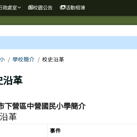
學校網
行政處室
校園公告
活動相簿
區域
小
學校簡介
校史沿革
上頁
史沿革
市下營區中營國民小學簡介
沿革
事件