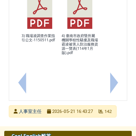
3) 職場凌調查作業指
4) 臺南市政府暨所屬
引公文-1150511.pdf
機關學校性騷擾及職場
霸凌被害人防治服務資
源一覽表(114年1月
版).pdf
上一筆：轉知行政院性別平等處製作之各機關性騷擾防治
下一筆：有
發布者
人事室主任
142
2026-05-21 16:43:27
發布日期
瀏覽次數
左邊區域內容