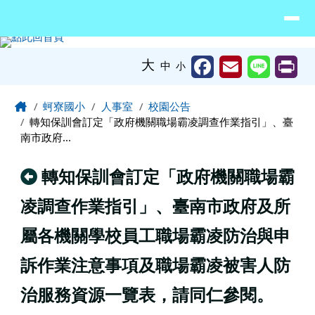
臺南市北門區蚵寮國民小學網站
導覽列
跳至主內容區
工具列
大
中
小
頁尾區域
主內容區域
Home
蚵寮國小
人事室
校園公告
轉知保訓會訂定「政府機關職場霸凌調查作業指引」、臺
南市政府...
回上頁
轉知保訓會訂定「政府機關職場霸
凌調查作業指引」、臺南市政府及所
屬各機關學校員工職場霸凌防治與申
訴作業注意事項及職場霸凌被害人防
治服務資源一覽表，請同仁參閱。