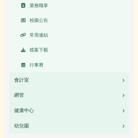
常用連結
校園公告
業務職掌
活動相簿
常用連結
校園公告
榮譽榜
活動相簿
常用連結
校園影音
榮譽榜
檔案下載
檔案下載
校園影音
行事曆
行事曆
公開資訊
會計室
本土語言專區
檔案下載
網管
業務職掌
圖書館數位資源館
行事曆
校園公告
健康中心
校園公告
常用連結
活動相簿
幼兒園
校園公告