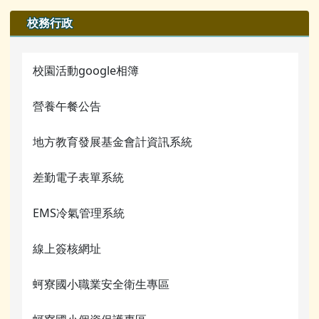
檔案下載
榮譽榜
業務職掌
校園公告
校務行政
行事曆
校園影音
行事曆
業務職掌
校園活動google相簿
檔案下載
活動相簿
營養午餐公告
行事曆
榮譽榜
網管常用連結
地方教育發展基金會計資訊系統
校園影音
關於我們
差勤電子表單系統
常用連結
校務行政
檔案下載
EMS冷氣管理系統
蚵寮評鑑網站
行事曆
線上簽核網址
電腦課程資源
蚵寮國小職業安全衛生專區
宣導網站