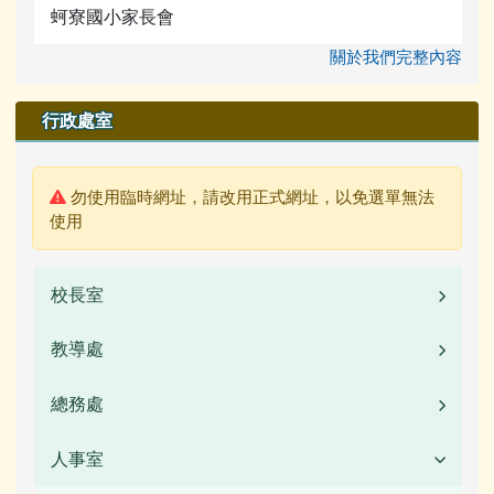
蚵寮國小家長會
關於我們完整內容
行政處室
警告:
勿使用臨時網址，請改用正式網址，以免選單無法
使用
校長室
教導處
業務職掌
校長簡介(另開新視窗)
總務處
業務職掌
校園公告
人事室
業務職掌