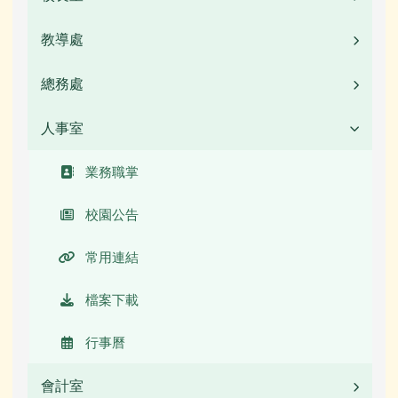
教導處
業務職掌
校長簡介(另開新視窗)
總務處
業務職掌
校園公告
人事室
業務職掌
常用連結
校園公告
業務職掌
活動相簿
常用連結
校園公告
榮譽榜
活動相簿
常用連結
校園影音
榮譽榜
檔案下載
檔案下載
校園影音
行事曆
行事曆
公開資訊
會計室