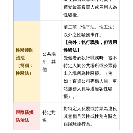
遭受最高負責人或雇用人為
性騷擾。
前二項（性平法、性工法）
以外之性騷擾事件。
【例外：執行職務，但適用
性騷擾防
性騷法】
公共場
治法
受僱者於執行職務時，被不
所、其
（簡稱：
特定人於公共場所或公眾得
他
性騷法）
出入場所為性騷擾。（例
如：百貨公司專櫃人員、車
站服務人員等遭顧客性騷
擾）。
對特定人反覆或持續為違反
跟蹤騷擾
特定對
其意願且與性或性別有關之
防治法
象
跟蹤騷擾行為。