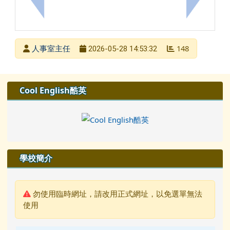
上一筆：網傳「同事訂雞排沒揪就算職場霸凌」？
下一筆：
發布者
人事室主任
148
2026-05-28 14:53:32
發布日期
瀏覽次數
左邊區域內容
Cool English酷英
學校簡介
警告:
勿使用臨時網址，請改用正式網址，以免選單無法
使用