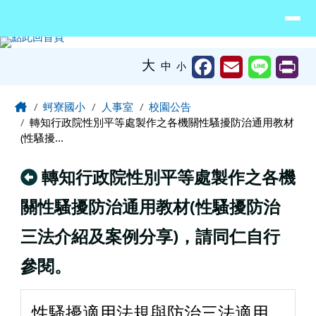
臺南市北門區蚵寮國民小學網站
導覽列
跳至主內容區
工具列
大
中
小
頁尾區域
主內容區域
Home
蚵寮國小
人事室
校園公告
轉知行政院性別平等處製作之各機關性騷擾防治通用教材
(性騷擾...
回上頁
轉知行政院性別平等處製作之各機
關性騷擾防治通用教材(性騷擾防治
三法介紹及案例分享)，請同仁自行
參閱。
性騷擾適用法規與防治三法適用