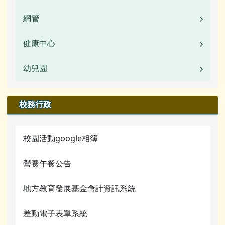
本土語言專區
檔案下載
網管
業務職掌
圖書館數位資源館
行事曆
校園公告
健康中心
校園公告
常用連結
活動相簿
幼兒園
校園公告
檔案下載
榮譽榜
業務職掌
校園公告
校務行政
行事曆
校園影音
行事曆
業務職掌
校園活動google相簿
檔案下載
活動相簿
營養午餐公告
行事曆
榮譽榜
網管常用連結
地方教育發展基金會計資訊系統
校園影音
關於我們
差勤電子表單系統
常用連結