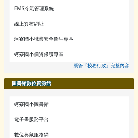
校務行政
檔案下載
EMS冷氣管理系統
蚵寮評鑑網站
行事曆
線上簽核網址
電腦課程資源
蚵寮國小職業安全衛生專區
宣導網站
蚵寮國小個資保護專區
網管「校務行政」完整內容
圖書館數位資源館
蚵寮國小圖書館
電子書服務平台
數位典藏服務網