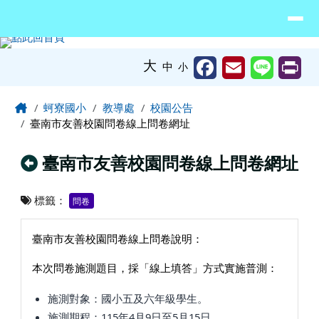
臺南市北門區蚵寮國民小學網站
導覽列
跳至主內容區
工具列
大
中
小
頁尾區域
主內容區域
Home
蚵寮國小
教導處
校園公告
臺南市友善校園問卷線上問卷網址
回上頁
臺南市友善校園問卷線上問卷網址
標籤：
問卷
臺南市友善校園問卷線上問卷說明：
本次問卷施測題目，採「線上填答」方式實施普測：
施測對象：國小五及六年級學生。
施測期程：115年4月9日至5月15日。