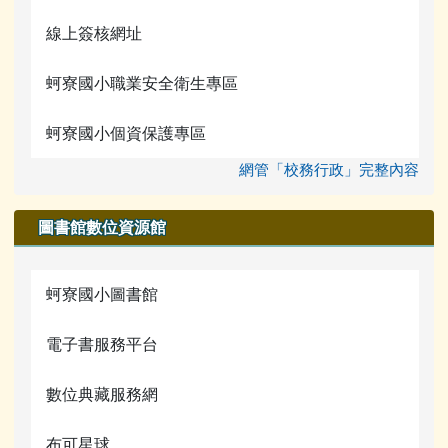
蚵寮評鑑網站
行事曆
線上簽核網址
電腦課程資源
蚵寮國小職業安全衛生專區
宣導網站
蚵寮國小個資保護專區
網管「校務行政」完整內容
圖書館數位資源館
蚵寮國小圖書館
電子書服務平台
數位典藏服務網
布可星球