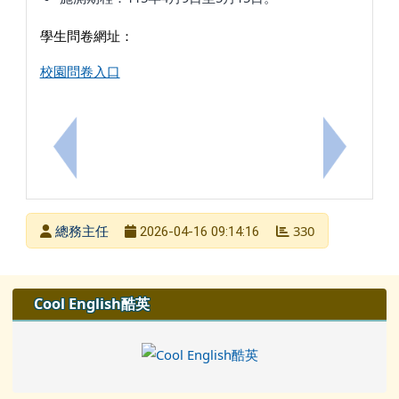
學生問卷網址：
校園問卷入口
上一筆：轉知115 年縣市學生學習能力檢測問卷網站
下一筆：轉
發布者
總務主任
330
2026-04-16 09:14:16
發布日期
瀏覽次數
左邊區域內容
Cool English酷英