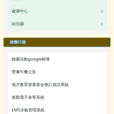
活動相簿
常用連結
校園公告
健康中心
校園公告
榮譽榜
檔案下載
常用連結
活動相簿
幼兒園
校園公告
校園影音
行事曆
檔案下載
榮譽榜
業務職掌
校園公告
校務行政
公開資訊
行事曆
校園影音
行事曆
業務職掌
檔案下載
校園活動google相簿
檔案下載
活動相簿
行事曆
營養午餐公告
行事曆
榮譽榜
網管常用連結
地方教育發展基金會計資訊系統
校園影音
關於我們
差勤電子表單系統
常用連結
校務行政
檔案下載
EMS冷氣管理系統