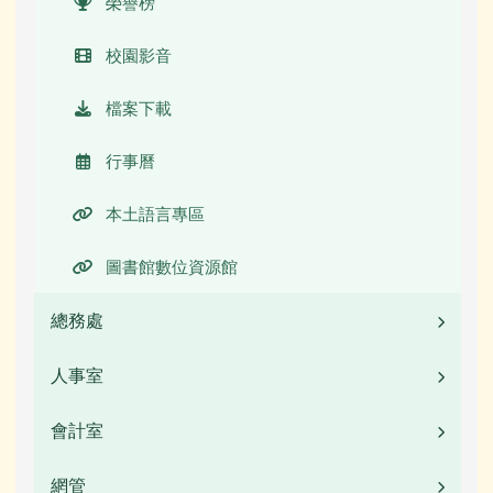
榮譽榜
校園影音
檔案下載
行事曆
本土語言專區
圖書館數位資源館
總務處
人事室
業務職掌
校園公告
會計室
業務職掌
常用連結
校園公告
網管
業務職掌