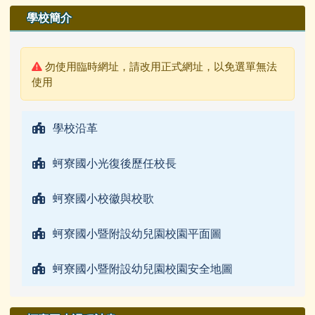
學校簡介
警告:
勿使用臨時網址，請改用正式網址，以免選單無法
使用
學校沿革
蚵寮國小光復後歷任校長
蚵寮國小校徽與校歌
蚵寮國小暨附設幼兒園校園平面圖
蚵寮國小暨附設幼兒園校園安全地圖