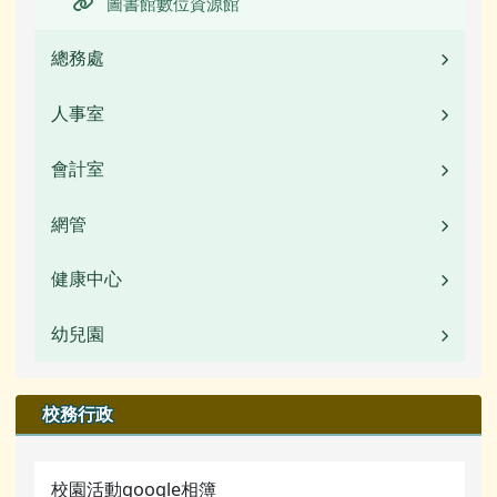
圖書館數位資源館
總務處
人事室
業務職掌
校園公告
會計室
業務職掌
常用連結
校園公告
網管
業務職掌
活動相簿
常用連結
校園公告
健康中心
校園公告
榮譽榜
檔案下載
常用連結
活動相簿
幼兒園
校園公告
校園影音
行事曆
檔案下載
榮譽榜
業務職掌
校園公告
校務行政
公開資訊
行事曆
校園影音
行事曆
業務職掌
檔案下載
校園活動google相簿
檔案下載
活動相簿