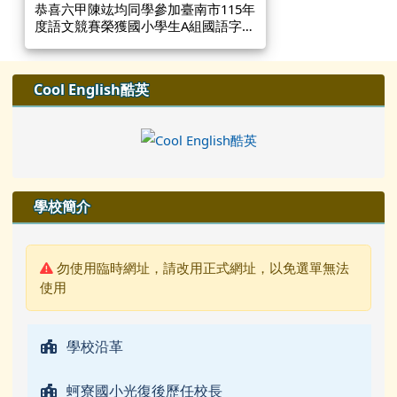
恭喜六甲陳竑均同學參加臺南市115年
度語文競賽榮獲國小學生A組國語字音
字形第一名
左邊區域內容
Cool English酷英
學校簡介
警告:
勿使用臨時網址，請改用正式網址，以免選單無法
使用
學校沿革
蚵寮國小光復後歷任校長