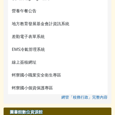
行事曆
營養午餐公告
行事曆
榮譽榜
網管常用連結
地方教育發展基金會計資訊系統
校園影音
關於我們
差勤電子表單系統
常用連結
校務行政
檔案下載
EMS冷氣管理系統
蚵寮評鑑網站
行事曆
線上簽核網址
電腦課程資源
蚵寮國小職業安全衛生專區
宣導網站
蚵寮國小個資保護專區
網管「校務行政」完整內容
圖書館數位資源館