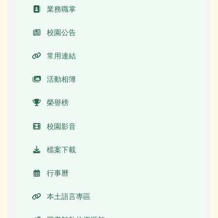
校長簡介(另開新視窗)
業務職掌
校園公告
常用連結
活動相簿
榮譽榜
校園影音
檔案下載
行事曆
本土語言專區