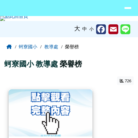
臺南市北門區蚵寮國民小學網站
導覽列
跳至主內容區
工具列
大
中
小
頁尾區域
主內容區域
Home
蚵寮國小
教導處
榮譽榜
蚵寮國小
教導處
榮譽榜
726