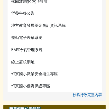
校園活動google相簿
活動相簿
營養午餐公告
榮譽榜
地方教育發展基金會計資訊系統
校園影音
差勤電子表單系統
常用連結
檔案下載
EMS冷氣管理系統
行事曆
線上簽核網址
蚵寮國小職業安全衛生專區
蚵寮國小個資保護專區
校務行政完整內容
圖書館數位資源館