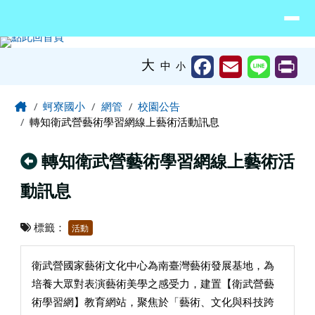
臺南市北門區蚵寮國民小學網站
導覽列
跳至主內容區
工具列
大
中
小
頁尾區域
主內容區域
Home
蚵寮國小
網管
校園公告
轉知衛武營藝術學習網線上藝術活動訊息
回上頁
轉知衛武營藝術學習網線上藝術活
動訊息
標籤：
活動
衛武營國家藝術文化中心為南臺灣藝術發展基地，為
培養大眾對表演藝術美學之感受力，建置【衛武營藝
術學習網】教育網站，聚焦於「藝術、文化與科技跨