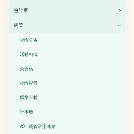
常用連結
校園公告
會計室
業務職掌
活動相簿
常用連結
校園公告
網管
業務職掌
榮譽榜
活動相簿
常用連結
校園公告
校園公告
校園影音
榮譽榜
檔案下載
常用連結
活動相簿
檔案下載
校園影音
行事曆
檔案下載
榮譽榜
行事曆
公開資訊
行事曆
校園影音
本土語言專區
檔案下載
檔案下載
圖書館數位資源館
行事曆
行事曆
網管常用連結