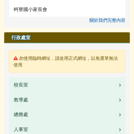
蚵寮國小家長會
關於我們完整內容
行政處室
警告:
勿使用臨時網址，請改用正式網址，以免選單無法
使用
校長室
教導處
業務職掌
校長簡介(另開新視窗)
總務處
業務職掌
校園公告
人事室
業務職掌