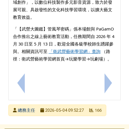
域創作」，以數位科技製作多元影音資源，致力於發
展可親、具啟發性的文化科技學習環境，以擴大藝文
教育效益。
「【武營大圖鑑】管風琴密碼」係本場館與 PaGamO
合作推出之線上藝術教育活動，任務期間自 2026 年 4
月 30 日至 5 月 13 日，歡迎全國各級學校師生踴躍參
與。相關資訊可至
「衛武營藝術學習網」查詢
（路
徑：衛武營藝術學習網首頁→玩樂學習→玩劇場）。
上一筆：轉知115年度智慧城市-AI機器人全國賽實施計畫
下一筆：
發布者
總務主任
166
2026-05-04 09:52:27
發布日期
瀏覽次數