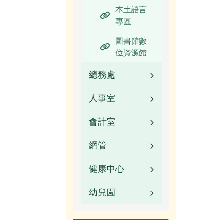
本土語言
專區
圖書館數
位資源館
總務處
人事室
業務職掌
會計室
校園公告
業務職掌
網管
常用連結
校園公告
業務職掌
健康中心
校園公告
活動相簿
常用連結
校園公告
幼兒園
活動相簿
校園公告
榮譽榜
檔案下載
常用連結
榮譽榜
業務職掌
校園公告
校園影音
行事曆
檔案下載