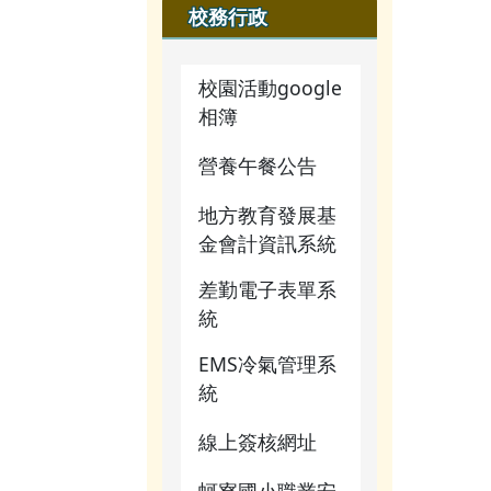
校務行政
校園影音
行事曆
業務職掌
公開資訊
行事曆
校園活動google
檔案下載
活動相簿
檔案下載
相簿
行事曆
榮譽榜
行事曆
營養午餐公告
網管常用
校園影音
地方教育發展基
連結
金會計資訊系統
常用連結
關於我們
差勤電子表單系
檔案下載
統
校務行政
行事曆
EMS冷氣管理系
蚵寮評鑑
統
網站
線上簽核網址
電腦課程
資源