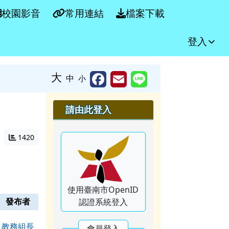
校園影音
常用連結
檔案下載
登入
大
中
小
右邊區域內容
請由此登入
1420
使用臺南市OpenID
發布者
認證系統登入
教務組長
會員登入