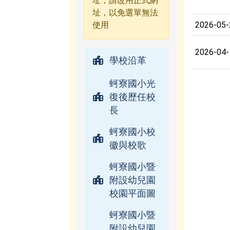
址，請改用正式網
址，以免選單無法
使用
2026-05-
2026-04-
學校沿革
蚵寮國小光
復後歷任校
長
蚵寮國小校
徽與校歌
蚵寮國小暨
附設幼兒園
校園平面圖
蚵寮國小暨
附設幼兒園