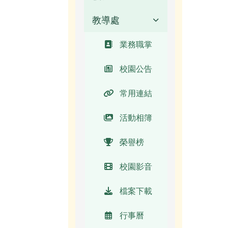
教導處
業務職掌
校長簡介
業務職掌
(另開新視
窗)
校園公告
常用連結
活動相簿
榮譽榜
校園影音
檔案下載
行事曆