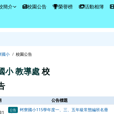
學網站
校簡介
校園公告
榮譽榜
活動相簿
容區域
寮國小
校園公告
國小
教導處
校
告
期
公告標題
蚵寮國小115學年度一、三、五年級常態編班名冊
公告
31