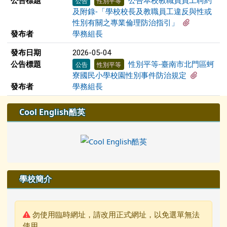
公告標題
公告本校教職員員工聘約
公告
性別平等
及附錄-「學校校長及教職員工違反與性或
有3個附檔
性別有關之專業倫理防治指引」
發布者
學務組長
發布日期
2026-05-04
公告標題
性別平等-臺南市北門區蚵
公告
性別平等
有1個附
寮國民小學校園性別事件防治規定
發布者
學務組長
左邊區域內容
Cool English酷英
學校簡介
警告:
勿使用臨時網址，請改用正式網址，以免選單無法
使用