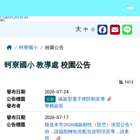
臺南市北門區蚵寮國民小學網站
導覽列
跳至主內容區
工具列
大
中
小
頁尾區域
主內容區域
Home
蚵寮國小
校園公告
蚵寮國小
教導處
校園公告
1413
新聞列表
發布日期
2026-07-24
有1個附檔
公告標題
偽裝型電子煙防制宣導
公告
發布者
學務組長
發布日期
2026-07-17
公告標題
檢送本市2026城鎮韌性（防空）演習公告1
份，請協助轉知並配合說明項宣導，請查
有1個附檔
照。