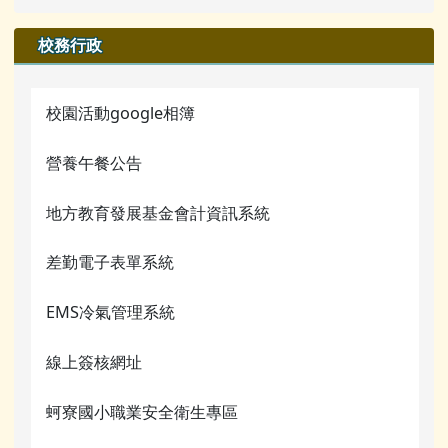
校園影音
行事曆
檔案下載
榮譽榜
業務職掌
校園公告
校務行政
公開資訊
行事曆
校園影音
行事曆
業務職掌
檔案下載
校園活動google相簿
檔案下載
活動相簿
行事曆
營養午餐公告
行事曆
榮譽榜
網管常用連結
地方教育發展基金會計資訊系統
校園影音
關於我們
差勤電子表單系統
常用連結
校務行政
檔案下載
EMS冷氣管理系統
蚵寮評鑑網站
行事曆
線上簽核網址
電腦課程資源
蚵寮國小職業安全衛生專區