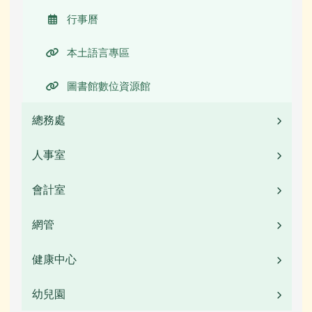
行事曆
本土語言專區
圖書館數位資源館
總務處
人事室
業務職掌
校園公告
會計室
業務職掌
常用連結
校園公告
網管
業務職掌
活動相簿
常用連結
校園公告
健康中心
校園公告
榮譽榜
檔案下載
常用連結
活動相簿
幼兒園
校園公告