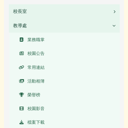
校長室
教導處
業務職掌
校長簡介(另開新視窗)
業務職掌
校園公告
常用連結
活動相簿
榮譽榜
校園影音
檔案下載