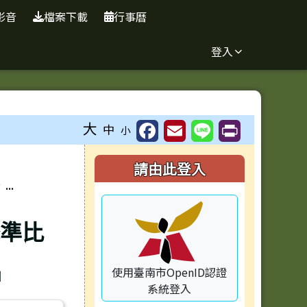
影音
檔案下載
行事曆
登入
大
中
小
右邊區域內容
請由此登入
..
擊準比
名
使用臺南市OpenID認證
系統登入