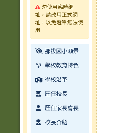
警告:
勿使用臨時網
校園影音
行事曆
榮譽榜
校園影音
活動相簿
址，請改用正式網
址，以免選單無法使
行事曆
常用連結
榮譽榜
用
檔案下載
校園影音
那拔國小願景
常用連結
學校教育特色
檔案下載
學校沿革
行事曆
歷任校長
歷任家長會長
校長介紹