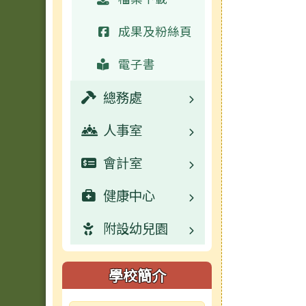
成果及粉絲頁
電子書
總務處
人事室
業務職掌
會計室
校園公告
業務職掌
健康中心
數位學習資源
校園公告
業務職掌
附設幼兒園
活動相簿
常用連結
校園公告
業務職掌
榮譽榜
活動相簿
常用連結
校園公告
校園公告
學校簡介
行事曆
榮譽榜
活動相簿
活動相簿
業務職掌