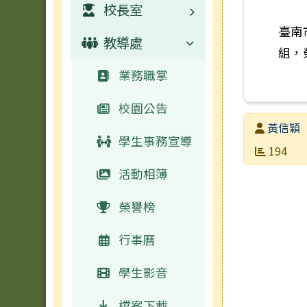
校長室
臺南
教導處
業務職掌
組，
校園公告
業務職掌
活動相簿
校園公告
發布者
黃信穎
學生事務宣導
發布日期
瀏覽次數
194
活動相簿
榮譽榜
行事曆
學生影音
檔案下載