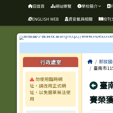
臺南市新化區那拔國民小
導覽列
跳至主內容區
回首頁
網站導覽
學校簡介
ENGLISH WEB
資安載具相關
校刊
工具列
頁尾區域
主內容
左邊區域內容
Home
行政處室
那拔國
臺南市1
警告:
勿使用臨時網
回
臺
址，請改用正式網
址，以免選單無法使
賽榮
用