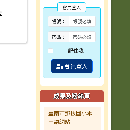
會員登入
童
帳號：
密碼：
記住我
會員登入
容
成果及粉絲頁
臺南市那拔國小本
土語網站