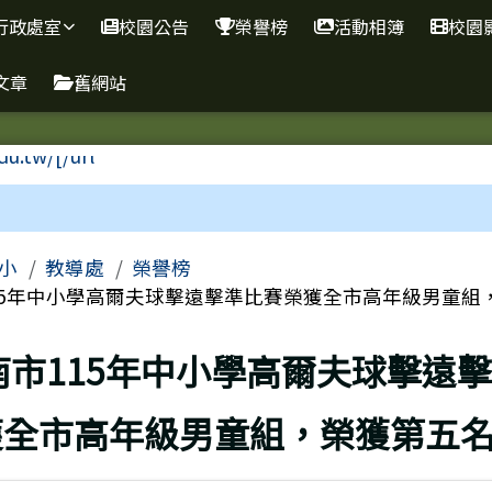
學
行政處室
校園公告
榮譽榜
活動相簿
校園
文章
舊網站
區域
小
教導處
榮譽榜
15年中小學高爾夫球擊遠擊準比賽榮獲全市高年級男童組，.
上頁
南市115年中小學高爾夫球擊遠
獲全市高年級男童組，榮獲第五