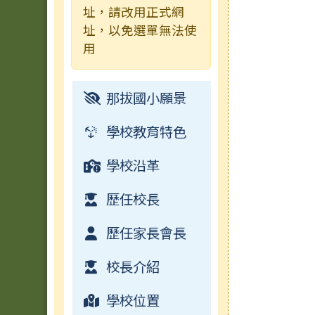
址，請改用正式網
址，以免選單無法使
電子書
行事曆
常用連結
榮譽榜
用
檔案下載
校園影音
那拔國小願景
常用連結
學校教育特色
檔案下載
學校沿革
行事曆
歷任校長
歷任家長會長
校長介紹
學校位置