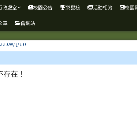
學
行政處室
校園公告
榮譽榜
活動相簿
校園
文章
舊網站
區域
不存在！
下中右區域內