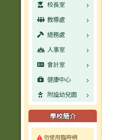
校長室
教導處
業務職掌
總務處
校園公告
業務職掌
人事室
活動相簿
校園公告
業務職掌
會計室
學生事務宣導
校園公告
業務職掌
健康中心
活動相簿
數位學習資源
校園公告
業務職掌
附設幼兒園
榮譽榜
活動相簿
常用連結
校園公告
業務職掌
行事曆
榮譽榜
活動相簿
常用連結
校園公告
校園公告
學校簡介
檔案下載
行事曆
榮譽榜
活動相簿
活動相簿
業務職掌
警告:
勿使用臨時網
成果及粉絲頁
校園影音
行事曆
榮譽榜
校園影音
活動相簿