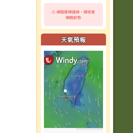
⚠️ 網路連線錯誤，請檢查
網路狀態
天氣預報