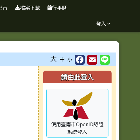
影音
檔案下載
行事曆
登入
大
中
小
右邊區域內容
請由此登入
容
使用臺南市OpenID認證
系統登入