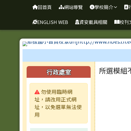
臺南市新化區那拔國民小
導覽列
跳至主內容區
回首頁
網站導覽
學校簡介
ENGLISH WEB
資安載具相關
校刊
工具列
頁尾區域
主內容
左邊區域內容
所選模組
行政處室
警告:
勿使用臨時網
址，請改用正式網
址，以免選單無法使
用