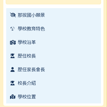
電子書
行事曆
常用連結
榮譽榜
那拔國小願景
檔案下載
校園影音
學校教育特色
常用連結
學校沿革
檔案下載
歷任校長
行事曆
歷任家長會長
校長介紹
學校位置