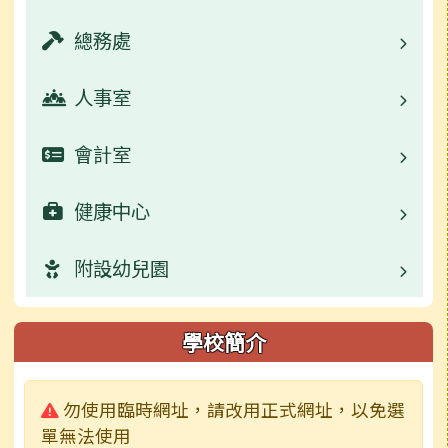
校園公告
總務處
業務職掌
活動相簿
校園公告
人事室
業務職掌
學生事務宣導
校園公告
會計室
業務職掌
活動相簿
數位學習資源
校園公告
健康中心
業務職掌
榮譽榜
活動相簿
常用連結
校園公告
附設幼兒園
業務職掌
行事曆
榮譽榜
活動相簿
常用連結
校園公告
校園公告
學校簡介
檔案下載
行事曆
榮譽榜
活動相簿
活動相簿
業務職掌
警告:
勿使用臨時網址，請改用正式網址，以免選
成果及粉絲頁
校園影音
行事曆
榮譽榜
校園影音
活動相簿
單無法使用