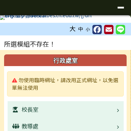
臺南市新化區那拔國民小學
導覽列
跳至主內容區
工具列
大
中
小
頁尾區域
主內容區域
所選模組不存在！
下中右區域內容
左邊區域內容
行政處室
警告:
勿使用臨時網址，請改用正式網址，以免選
單無法使用
校長室
教導處
業務職掌