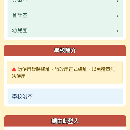
校園公告
校園公告
會計室
業務職掌
常用連結
常用連結
校園公告
幼兒園
業務職掌
榮譽榜
活動相簿
校園公告
校園公告
學校簡介
宣導專區
榮譽榜
業務職掌
警告:
勿使用臨時網址，請改用正式網址，以免選單無
校網舊站
行事曆
活動相簿
法使用
榮譽榜
學校沿革
常用連結
行事曆
右邊區域內容
請由此登入