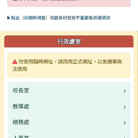
點此（另開新視窗）校園食材登錄平臺觀看詳細資訊
左邊區域內容
行政處室
警告:
勿使用臨時網址，請改用正式網址，以免選單無
法使用
校長室
教導處
業務職掌
總務處
職掌業務
成果專區
人事室
業務職掌