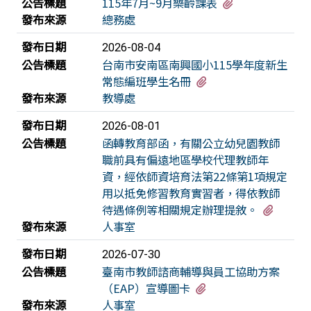
有8個附檔
公告標題
115年7月~9月樂齡課表
發布來源
總務處
發布日期
2026-08-04
公告標題
台南市安南區南興國小115學年度新生
有1個附檔
常態編班學生名冊
發布來源
教導處
發布日期
2026-08-01
公告標題
函轉教育部函，有關公立幼兒園教師
職前具有偏遠地區學校代理教師年
資，經依師資培育法第22條第1項規定
用以抵免修習教育實習者，得依教師
有2個
待遇條例等相關規定辦理提敘。
發布來源
人事室
發布日期
2026-07-30
公告標題
臺南市教師諮商輔導與員工協助方案
有2個附檔
（EAP）宣導圖卡
發布來源
人事室