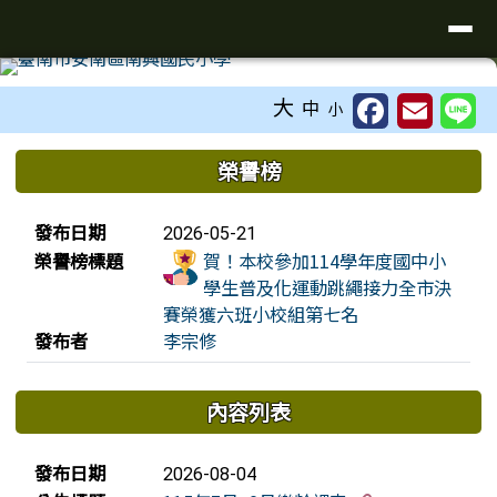
臺南市安南區南興國小全球資訊網
導覽列
跳至主內容區
工具列
大
中
小
頁尾區域
上中區域內容
榮譽榜
榮譽榜列表
發布日期
2026-05-21
榮譽榜標題
賀！本校參加114學年度國中小
學生普及化運動跳繩接力全市決
賽榮獲六班小校組第七名
發布者
李宗修
內容列表
新聞列表
發布日期
2026-08-04