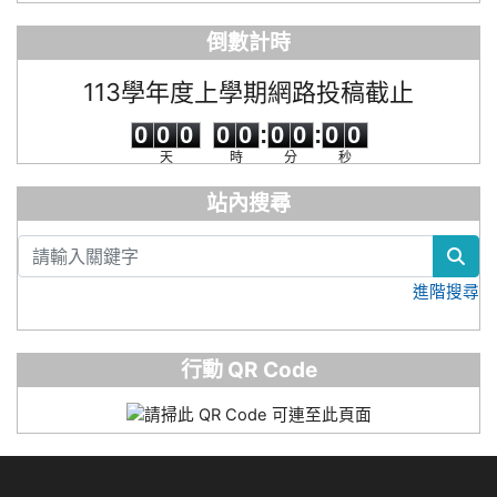
倒數計時
113學年度上學期網路投稿截止
0
0
0
0
0
0
0
0
0
0
0
0
0
0
:
0
0
:
0
0
天
時
分
秒
站內搜尋
sea
進階搜尋
行動 QR Code