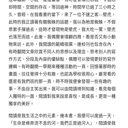
却時間、空間的存在，等回過神，時間早已過了三小時之
久。曾經，在我看書的當下，來了一位不速之客—壁虎，
此時的我正讀著有關蜘蛛的話題，我以為牠是蜘蛛，不假
思索手揮過去，這時才發現牠是壁虎，我大吃一驚，壁虎
也落荒而逃。此後，我偶爾會環顧四周，看是否又有小動
物來訪。此外，我閱讀的範疇很廣，連校刊也包含在內，
有時翻閱文章欣賞不同人的思想以及理念，思考別人的寫
作方式、分段及內容的優缺點，偶爾可以發現更好的寫作
邏輯。有時翻開一學期來種種活動的一頁，回憶著那時的
畫面，往往覺得十分有趣，也認為學校很用心。最常看的
還是有我們班的那一頁，時不時我便會發現一些有趣的
事，不由自主笑出來。我可以由閱讀得到知識、看見每個
人獨特的一面，閱讀對我來說是喜悅，是成長，更是一種
獨享的美好。
閱讀是我生活之中的元素，幾本書，我便可以度過一天，
「生命是條奔流不息的河，我們正是過河人」，閱讀使我