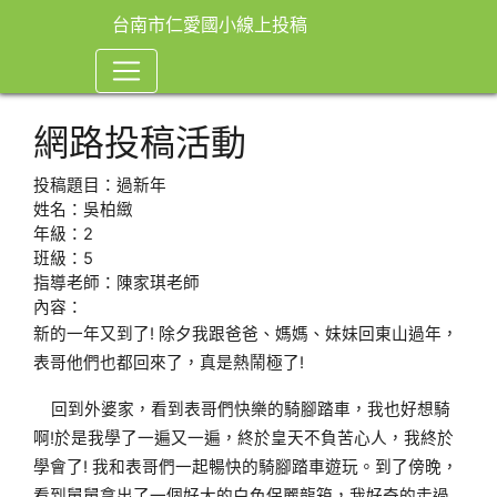
台南市仁愛國小線上投稿
網路投稿活動
投稿題目：過新年
姓名：吳柏緻
年級：2
班級：5
指導老師：陳家琪老師
內容：
新的一年又到了! 除夕我跟爸爸、媽媽、妹妹回東山過年，
表哥他們也都回來了，真是熱鬧極了!
回到外婆家，看到表哥們快樂的騎腳踏車，我也好想騎
啊!於是我學了一遍又一遍，終於皇天不負苦心人，我終於
學會了! 我和表哥們一起暢快的騎腳踏車遊玩。到了傍晚，
看到舅舅拿出了一個好大的白色保麗龍箱，我好奇的走過