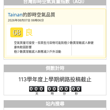
台灣即時空氣質量指數（AQI）
Tainan
的即時空氣品質
2026年08月07日 06時06分
良
68
空氣質量可接受，但某些污染物可能對極少數異常敏感人群健
康有較弱影響
極少數異常敏感人群應減少戶外活動
倒數計時
113學年度上學期網路投稿截止
0
0
0
0
0
0
0
0
0
0
0
0
0
0
:
0
0
:
0
0
天
時
分
秒
站內搜尋