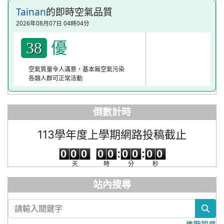
Tainan
的即時空氣品質
2026年08月07日 04時04分
優
38
空氣質量令人滿意，基本無空氣污染
各類人群可正常活動
倒數計時
113學年度上學期網路投稿截止
0
0
0
0
0
0
0
0
0
0
0
0
0
0
:
0
0
:
0
0
天
時
分
秒
站內搜尋
sea