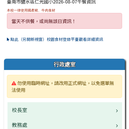
臺南市鹽水區仁光國小2026-08-07午餐資訊
本校一律使用國產豬、牛肉食材
當天不供餐，或尚無該日資訊！
點此（另開新視窗）校園食材登錄平臺觀看詳細資訊
左邊區域內容
行政處室
警告:
勿使用臨時網址，請改用正式網址，以免選單無
法使用
校長室
教務處
校長介紹