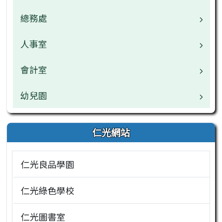
總務處
業務職掌
校園公告
人事室
業務職掌
常用連結
校園公告
會計室
業務職掌
榮譽榜
常用連結
校園公告
幼兒園
業務職掌
仁光網站
常用連結
校園公告
校園公告
仁光網站
常用連結
仁光良品學園
仁光綠色學校
仁光圖書室