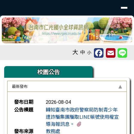
台南市仁光國小全球資訊網
導覽列
跳至主內容區
工具列
大
中
小
頁尾區域
上中區域內容
校園公告
最新發布
新聞列表
發布日期
2026-08-04
公告標題
轉知臺南市政府警察局防制青少年
遭詐騙集團騙取LINE帳號使用權宣
有2個附檔
導海報訊息。
發布來源
教務處