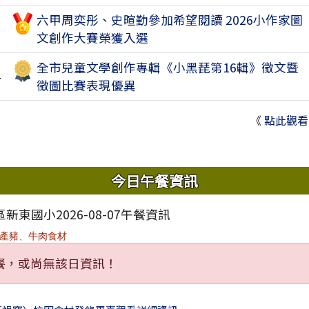
六甲周奕彤、史暄勤參加希望閱讀 2026小作家圖
1
文創作大賽榮獲入選
全市兒童文學創作專輯《小黑琵第16輯》徵文暨
4
徵圖比賽表現優異
《
點此觀看
域內容
今日午餐資訊
新東國小2026-08-07午餐資訊
產豬、牛肉食材
餐，或尚無該日資訊！