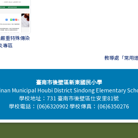
署嚴重特殊傳染
炎專區
教導處「常用
臺南市後壁區新東國民小學
inan Municipal Houbi District Sindong Elementary Sch
學校地址：731 臺南市後壁區仕安里81號
學校電話：(06)6320902 學校傳真：(06)6350276