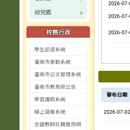
2026-07-
幼兒園
活動相簿
檔案下載
業務職掌
校園公告
2026-07-
榮譽榜
常用連結
業務職掌
業務職掌
校務行政
2026-07-
校園影片
檔案下載
檔案下載
校園公告
學生認證系統
檔案下載
活動相簿
臺南市差勤系統
外部轉知宣導
校園影音
臺南市公文管理系統
校務行政
檔案下載
臺南市教育局公告
榮譽榜列表
發布日期
學習護照系統
線上填報系統
2026-07-0
全國教師在職進修網