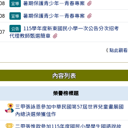
有5個附檔
暑期保護青少年—青春專案
08
宣導
有5個附檔
暑期保護青少年—青春專案
08
宣導
115學年度新東國民小學一次公告分次招考
公告
07
有2個附檔
代理教師甄選簡章
《
點此觀看
內容列表
榮譽榜標題
三甲張詠恩參加中華民國第57屆世界兒童畫展國
2
內總決選榮獲佳作
二甲張惟歆參加115年度國民小學學生國語說故