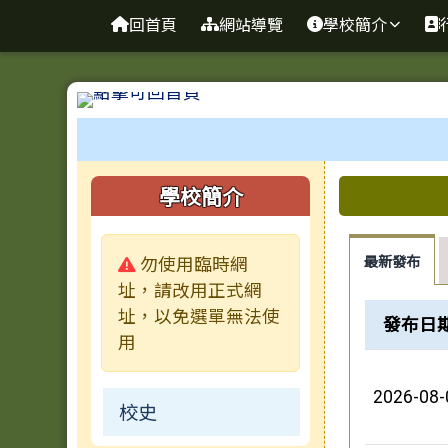
台南市新東國小
導覽列
跳至主內容區
回首頁
網站導覽
學校簡介
工具列
頁尾區域
左邊區域內容
上中區
學校簡介
警告:
最新發布
勿使用臨時網
址，請改用正式網
新聞列表
址，以免選單無法使
發布日
用
2026-08-
校史