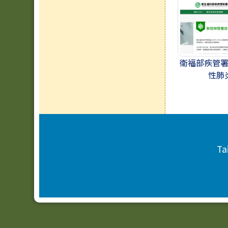
衛福部疾管
性肺
頁尾區域內容
Ta