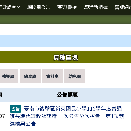
行政處室
校園公告
榮譽榜
活動相簿
舊版網
域內容
頁籤區塊
教導處
總務處
會計室
幼兒園
期
公告標題
臺南市後壁區新東國民小學115學年度普通
公告
班長期代理教師甄選 一次公告分次招考－第1次甄
07
選結果公告