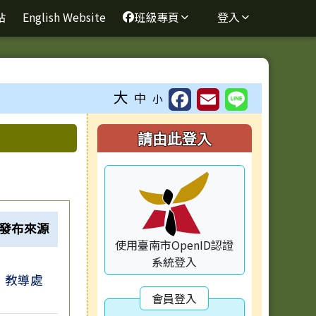
站
English Website
班級專頁
登入
大
中
小
右邊區域內容
請由此登入
發布來源
使用臺南市OpenID認證
系統登入
教導處
會員登入