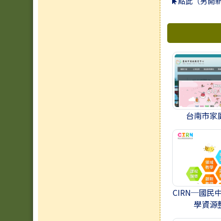
點此（另開
台南市家
CIRN─國
學資源