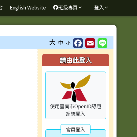
站
English Website
班級專頁
登入
大
中
小
右邊區域內容
請由此登入
使用臺南市OpenID認證
系統登入
會員登入