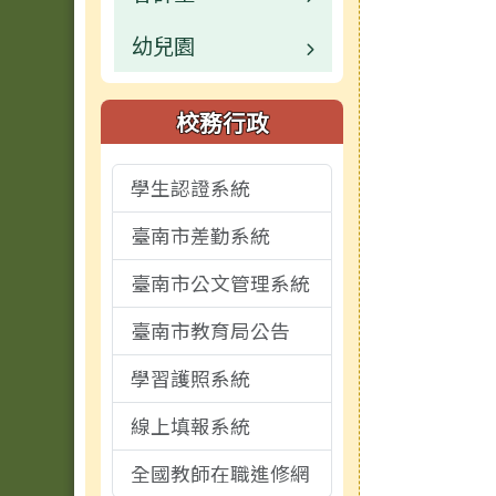
幼兒園
活動相簿
檔案下載
業務職掌
校園公告
榮譽榜
常用連結
業務職掌
業務職掌
校務行政
校園影片
檔案下載
檔案下載
校園公告
學生認證系統
檔案下載
活動相簿
臺南市差勤系統
外部轉知宣導
校園影音
臺南市公文管理系統
校務行政
檔案下載
臺南市教育局公告
學習護照系統
線上填報系統
全國教師在職進修網