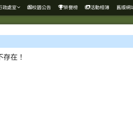
行政處室
校園公告
榮譽榜
活動相簿
舊版網
區域
不存在！