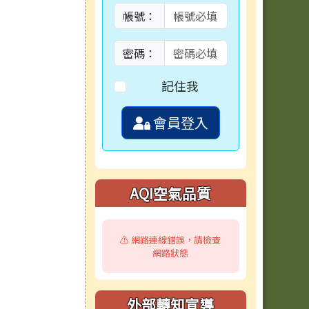
帳號：
密碼：
記住我
會員登入
AQI空氣品質
⚠️ 網路連線錯誤，請檢查
網路狀態
外部轉知宣導