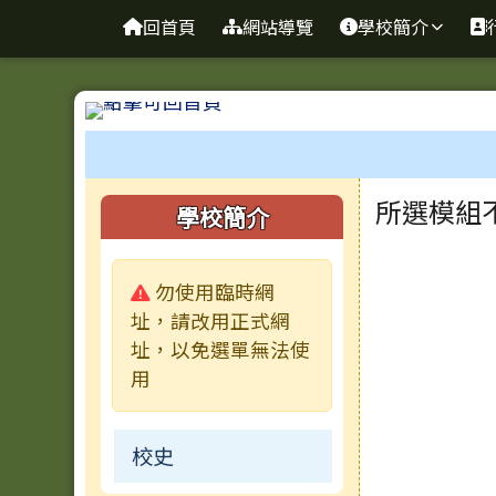
台南市新東國小
導覽列
跳至主內容區
回首頁
網站導覽
學校簡介
工具列
頁尾區域
主內容
左邊區域內容
所選模組
學校簡介
警告:
勿使用臨時網
址，請改用正式網
址，以免選單無法使
用
校史