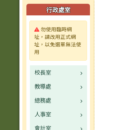
行政處室
警告:
勿使用臨時網
址，請改用正式網
址，以免選單無法使
用
校長室
教導處
林秋美校長介紹
總務處
業務職掌
業務職掌
人事室
校園公告
校園公告
會計室
常用連結
業務職掌
校園公告