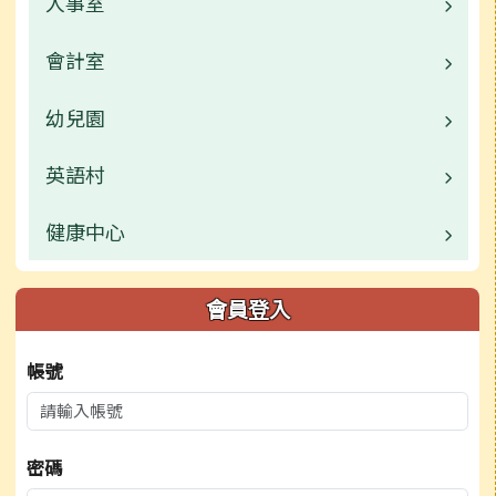
人事室
業務職掌
活動相簿
常用連結
校園公告
會計室
業務職掌
榮譽榜
活動相簿
常用連結
校園公告
幼兒園
業務職掌
行事曆
榮譽榜
活動相簿
常用連結
校園公告
英語村
校園公告
檔案下載
行事曆
榮譽榜
活動相簿
常用連結
業務職掌
健康中心
校園公告
檔案下載
行事曆
榮譽榜
行事曆
常用連結
業務職掌
校園公告
會員登入
檔案下載
行事曆
檔案下載
檔案下載
活動相簿
業務職掌
帳號
檔案下載
行事曆
行事曆
行事曆
密碼