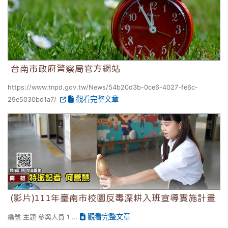
台南市政府警察局官方網站
https://www.tnpd.gov.tw/News/54b20d3b-0ce6-4027-fe6c-
觀看完整文章
29e5030bd1a7/
(影片)111年臺南市校園反毒深耕入班宣導實施計畫
(影片)111年臺南市校園反毒深耕入班宣導實施計畫
觀看完整文章
編號 主題 參與人員 1 ...