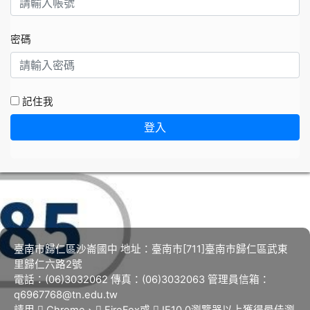
密碼
記住我
登入
臺南市歸仁區沙崙國中 地址：臺南市[711]臺南市歸仁區武東
里歸仁六路2號
電話：(06)3032062 傳真：(06)3032063 管理員信箱：
q6967768@tn.edu.tw