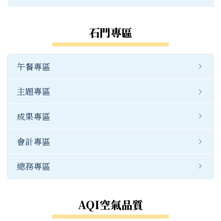
榮譽榜
捐贈明細
常用連結
會計公告
幼兒園簡介
石門專區
職安衛生
公開資訊
重要連結
幼兒園職掌
場地租借
午餐專區
檔案下載
公開資訊
幼兒園公告
主題專區
常用連結
成果專區
公開資訊
會計專區
總務專區
AQI空氣品質