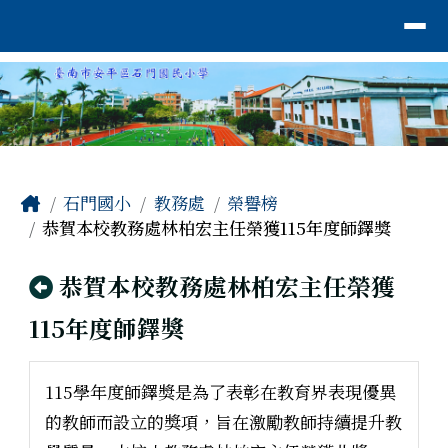
臺南市安平區石門國小
導覽列
跳至主內容區
工具列
頁尾區域
主內容區域
Home
石門國小
教務處
榮譽榜
恭賀本校教務處林柏宏主任榮獲115年度師鐸獎
回上頁
恭賀本校教務處林柏宏主任榮獲
115年度師鐸獎
115學年度師鐸獎是為了表彰在教育界表現優異
的教師而設立的獎項，旨在激勵教師持續提升教