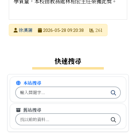
學質量，本校由教務處林柏宏主任榮獲此獎。
發布者
徐漢蒲
261
2026-05-28 09:20:38
發布日期
瀏覽次數
左邊區域內容
快速搜尋
本站搜尋
搜尋台南市石門國小全球資訊網關鍵字
舊站搜尋
搜尋台南市石門國小舊校網關鍵字