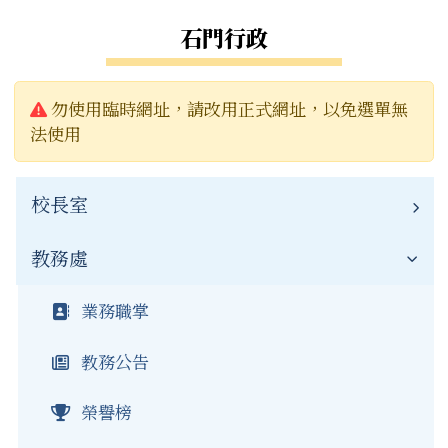
石門行政
警告:
勿使用臨時網址，請改用正式網址，以免選單無
法使用
校長室
教務處
校長簡介
聯絡資訊
業務職掌
新聞報導
教務公告
榮譽榜