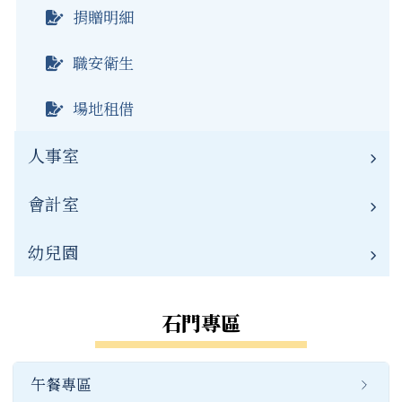
資通安全
榮譽榜
捐贈明細
資源班
職安衛生
場地租借
人事室
會計室
業務職掌
人事公告
幼兒園
業務職掌
常用連結
會計公告
幼兒園簡介
石門專區
公開資訊
重要連結
幼兒園職掌
午餐專區
檔案下載
公開資訊
幼兒園公告