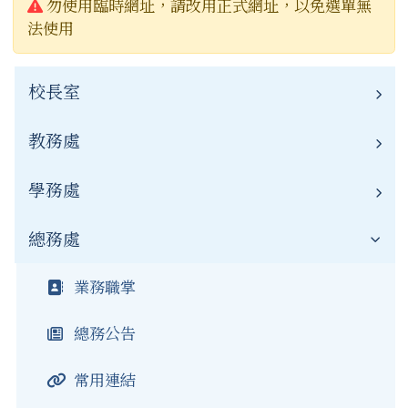
警告:
勿使用臨時網址，請改用正式網址，以免選單無
法使用
校長室
教務處
校長簡介
聯絡資訊
學務處
業務職掌
新聞報導
教務公告
總務處
業務職掌
榮譽榜
學務公告
業務職掌
公開資訊
常用連結
總務公告
常用連結
公開資訊
常用連結