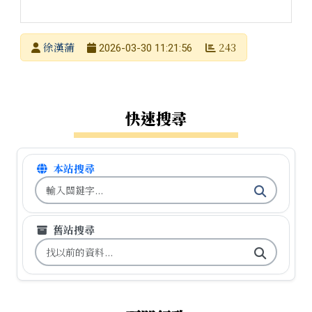
發布者
徐漢蒲
243
2026-03-30 11:21:56
發布日期
瀏覽次數
左邊區域內容
快速搜尋
本站搜尋
搜尋台南市石門國小全球資訊網關鍵字
舊站搜尋
搜尋台南市石門國小舊校網關鍵字