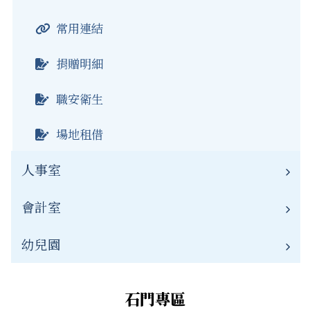
常用連結
公開資訊
常用連結
資通安全
榮譽榜
捐贈明細
資源班
職安衛生
場地租借
人事室
會計室
業務職掌
人事公告
幼兒園
業務職掌
常用連結
會計公告
幼兒園簡介
石門專區