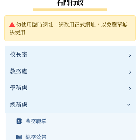
石門行政
警告:
勿使用臨時網址，請改用正式網址，以免選單無
法使用
校長室
教務處
校長簡介
聯絡資訊
學務處
業務職掌
新聞報導
教務公告
總務處
業務職掌
榮譽榜
學務公告
業務職掌
公開資訊
常用連結
總務公告