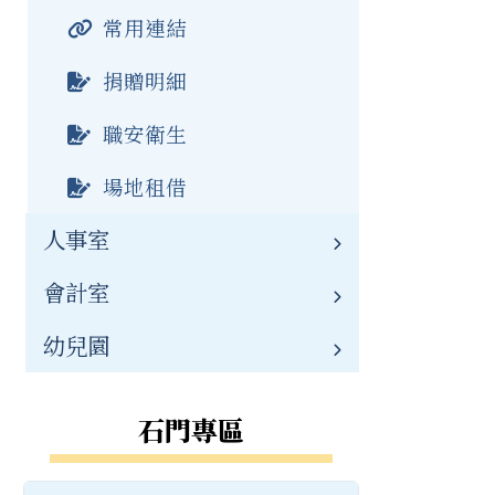
常用連結
公開資訊
常用連結
資通安全
榮譽榜
捐贈明細
資源班
職安衛生
場地租借
人事室
會計室
業務職掌
幼兒園
人事公告
業務職掌
常用連結
會計公告
幼兒園簡介
石門專區
公開資訊
重要連結
幼兒園職掌