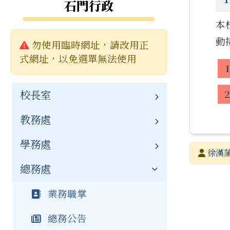
石門行政
本校
動
警告:
勿使用臨時網址，請改用正
式網址，以免選單無法使用
校長室
教務處
校長簡介
學務處
聯絡資訊
業務職掌
發布者
徐漢
總務處
新聞報導
教務公告
業務職掌
發布日期
瀏覽次數
榮譽榜
學務公告
業務職掌
公開資訊
常用連結
總務公告