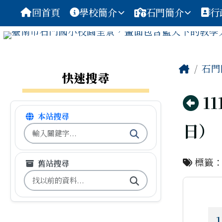
臺南市安平區石門國小
導覽列
跳至主內容區
回首頁
學校簡介
石門簡介
行
工具列
頁尾區域
主內
Home
石門
左邊區域內容
快速搜尋
回
1
本站搜尋
日）
搜尋台南市石門國小全球資訊網關鍵字
標籤
舊站搜尋
搜尋台南市石門國小舊校網關鍵字