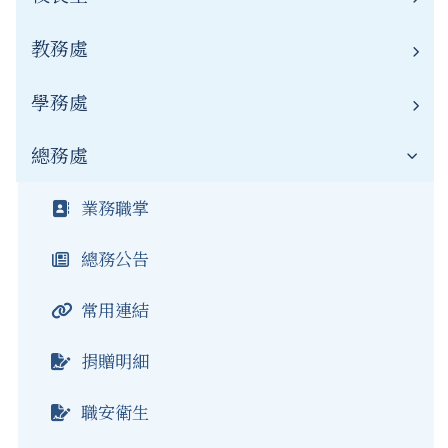
教務處
校長簡介
聯絡資訊
學務處
業務職掌
新聞報導
教務公告
總務處
業務職掌
榮譽榜
學務公告
業務職掌
公開資訊
常用連結
總務公告
常用連結
公開資訊
常用連結
資通安全
榮譽榜
捐贈明細
資源班
職安衛生