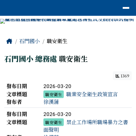
臺南市安平區石門國小
導覽列
跳至主內容區
工具列
頁尾區域
主內容區域
Home
石門國小
職安衛生
石門國小
總務處
職安衛生
1369
文章列表
發布日期
2026-03-20
文章標題
職業安全衛生政策宣言
職安衛生
發布者
徐漢蒲
發布日期
2026-03-20
文章標題
禁止工作場所職場暴力之書
職安衛生
面聲明