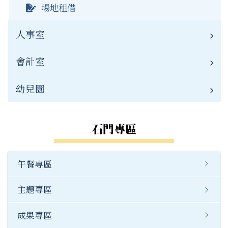
場地租借
人事室
會計室
業務職掌
人事公告
幼兒園
業務職掌
常用連結
會計公告
幼兒園簡介
石門專區
公開資訊
重要連結
幼兒園職掌
午餐專區
檔案下載
公開資訊
幼兒園公告
主題專區
常用連結
成果專區
公開資訊