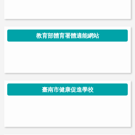
link to https://health.thes.tn.edu.tw/modules/tad_uploader/ \
教育部體育署體適能網站
link to https://health.thes.tn.edu.t
link to https://health.thes.tn.edu.tw/modules/tad_uploader/ \
臺南市健康促進學校
link to https://health.thes.tn.edu.t
link to https://health.thes.tn.edu.tw/modules/tad_uploader/ \