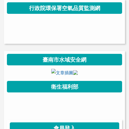
行政院環保署空氣品質監測網
link to https://health.thes.tn.edu.t
link to https://health.thes.tn.edu.tw/modules/tad_uploader/ \
臺南市水域安全網
link to https://watersafety.tn.ed
衛生福利部
link to https://health.thes.tn.edu.t
link to https://health.thes.tn.edu.tw/modules/tad_uploader/ \
會員登入