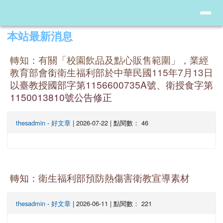
臺南市東興國小健康促進網
導覽列
跳至主內容區
頁尾區域
上中區域內容
本站最新消息
轉知：有關「校園飲品及點心販售範圍」，業經
教育部會銜衛生福利部於中華民國115年7月13日
以臺教授國部字第1156600735A號、衛授食字第
1150013810號公告修正
thesadmin
-
好文章
| 2026-07-22 | 點閱數： 46
轉知：衛生福利部預防熱傷害衛教宣導素材
thesadmin
-
好文章
| 2026-06-11 | 點閱數： 221