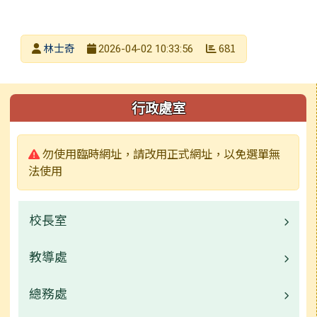
發布者
林士奇
681
2026-04-02 10:33:56
發布日期
瀏覽次數
左邊區域內容
行政處室
警告:
勿使用臨時網址，請改用正式網址，以免選單無
法使用
校長室
教導處
校園公告
校長簡介
總務處
業務職掌