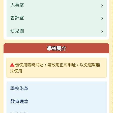
校園公告
人事室
業務職掌
常用連結
校園公告
會計室
業務職掌
活動相簿
常用連結
校園公告
幼兒園
業務職掌
榮譽榜
常用連結
校園公告
學校簡介
行事曆
業務職掌
警告:
勿使用臨時網址，請改用正式網址，以免選單無
檔案下載
活動相簿
法使用
實驗課程
新聞報導
學校沿革
教導處成果網站
常用連結
教育理念