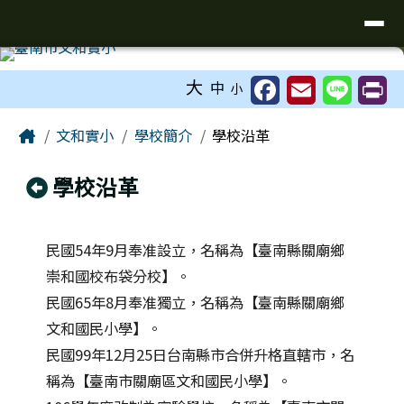
台南市文和實小
導覽列
跳至主內容區
工具列
大
中
小
頁尾區域
主內容區域
Home
文和實小
學校簡介
學校沿革
回上頁
學校沿革
民國54年9月奉准設立，名稱為【臺南縣關廟鄉
崇和國校布袋分校】。
民國65年8月奉准獨立，名稱為【臺南縣關廟鄉
文和國民小學】。
民國99年12月25日台南縣市合併升格直轄市，名
稱為【臺南市關廟區文和國民小學】。